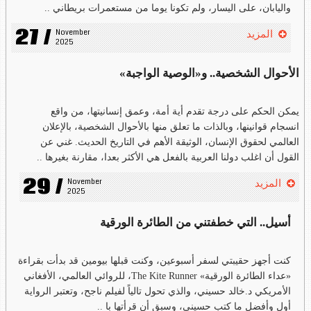
واليابان، على اليسار، ولم تكونا يوما من مستعمرات بريطاني ..
27 /
November 
المزيد
2025
الأحوال الشخصية.. و«الوصية الواجبة»
يمكن الحكم على درجة تقدم أية أمة، وعمق إنسانيتها، من واقع
انسجام قوانينها، وبالذات ما تعلق منها بالأحوال الشخصية، بالإعلان
العالمي لحقوق الإنسان، الوثيقة الأهم في التاريخ الحديث. غني عن
القول أن اغلب دولنا العربية بالفعل هي الأكثر بعدا، مقارنة بغيرها ..
29 /
November 
المزيد
2025
أسيل.. التي خطفتني من الطائرة الورقية
كنت أجهز حقيبتي لسفر أسبوعين، وكنت قبلها بيومين قد بدأت بقراءة
«عداء الطائرة الورقية» The Kite Runner، للروائي العالمي، الأفغاني
الأمريكي د.خالد حسيني، والذي تحول تالياً لفيلم ناجح، وتعتبر الرواية
أول وأفضل ما كتب حسيني، وسبق أن قرأتها با ..