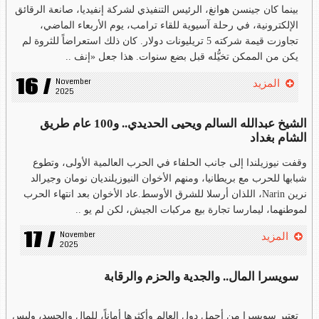
بينما كان جينسن هوانغ، الرئيس التنفيذي لشركة إنفيديا، صانعة الرقائق
الإلكترونية، في رحلة آسيوية للقاء ترامب، يوم الأربعاء الماضي،
تجاوزت قيمة شركته 5 تريليونات دولار. كان ذلك استعراضاً للثروة لم
يكن من الممكن تخيُّله قبل بضع سنوات. هذا جعل «إنف ..
16 /
November 
المزيد
2025
الشيخ عبدالله السالم ويحيى الحديدي.. و100 عام طريق
الشام بغداد
وقفت نيوزيلندا إلى جانب الحلفاء في الحرب العالمية الأولى، وتطوع
شبابها للحرب مع بريطانيا، ومنهم الأخوان النيوزيلنديان نومان وجيرالد
نرين Narin، اللذان أرسلا للشرق الأوسط.عاد الأخوان بعد انتهاء الحرب
لموطنهما، ليمارسا تجارة بيع مركبات الجيش، لكن لم يو ..
17 /
November 
المزيد
2025
سويسرا المال.. والجدية والحزم والرقابة
تعتبر سويسرا من أجمل دول العالم وأكثرها أماناً، للمال والجسد، وليس