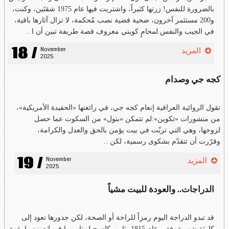
بالضرورة للنفس! زرتها كثيراً، واشتريت فيها عام 1975 شقتَين، وكنت،
و200 مستثمر آخرون، ضحية قضية نصب مُحكمة، لا تزال آثارها باقية،
في الجيب والنفس.لمحامٍ كويتي معروف قصة طريفة تبين أن ا ..
18 /
November 
المزيد
2025
كجه جي وصدام
تقول الروائية العراقية إنعام كجه جي، في رائعتها «الحفيدة الأمريكية»،
من منشورات «تكوين»:لم تتمكن «بتول» من السكوت عما حصل
لزوجها، وهي التي تربّت في بيت يؤمن بالحق والعدل والكرامة،
وقرّرت أن تتقدّم بشكوى رسمية، لكن ..
19 /
November 
المزيد
2025
الدراجات.. والعودة للبيت مشياً
قد تبدو الدراجة اليوم رمزاً للراحة أو الصحة، لكن جذورها تعود إلى
كارثة شهيرة، ففي عام 1815، ثار بركان جبل تامبورا في اندونيسيا بقوة