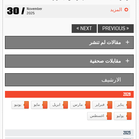
30 /
November 
المزيد
2025
NEXT »
« PREVIOUS
+
مقالات لم تنشر
+
مقابلات صحفية
الارشيف
2026
يناير
فبراير
مارس
ابريل
مايو
يونيو
يوليو
اغسطس
2025