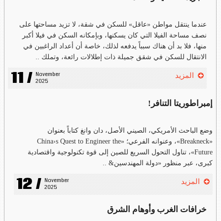
عندما ينتقل مواطن «عاقل» للسكن في شقة، لا تزيد مساحتها على
نصف مساحة الفيلا التي كان يسكنها، وبإمكانه السكن في فيلا أكبر
منها، فلا بد أن هناك سبباً يدفعه لذلك، خاصة أن أعداد الراغبين في
الانتقال للسكن في شقق جميلة ذات إطلالات رائعة، وتملك ..
11 /
November 
المزيد
2025
إمبراطوريتا التنافر!
وضع الباحث الأمريكي، الصيني الأصل، دان وانغ كتاباً بعنوان
«Breakneck»، وعنوانه الفرعي؛ «China›s Quest to Engineer the
Future»، تناول التحول السريع للصين إلى قوة تكنولوجية واقتصادية
كبرى، عبر منظور «دولة المهندسين& ..
12 /
November 
المزيد
2025
خرافات الغرب وأوهام الشرق