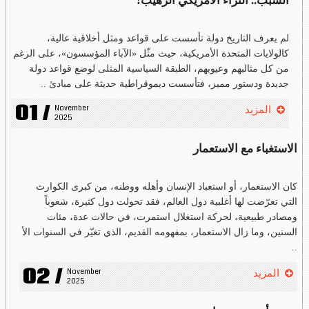
السبب.. الثراء الأمريكي الرهيب!
لم يعرف التاريخ دولة تأسست على قواعد ومثل أخلاقية عالية،
كالولايات المتحدة الأمريكية، حيث مثّل «الآباء المؤسسون»، على الرغم
من كل مثالبهم وعيوبهم، الطبقة السياسية المثلى لوضع قواعد دولة
جديدة ودستور مميز، فتأسست ديموقراطية حديثة على مبادئ ..
01 /
November 
المزيد
2025
الاستغباء مع الاستعمار
كان الاستعمار، أو استعباد الإنسان وأهله ووطنه، من كبرى الكوارث
التي تعرّضت لها أغلبية دول العالم، فقد تحولت دول كثيرة، شعوباً
ومصادر طبيعية، لحركة استغلال استمرت، في حالات عدة، مئات
السنين، وما زال الاستعمار، بمفهومه القديم، الذي تغيّر في السنوات الأ
..
02 /
November 
المزيد
2025