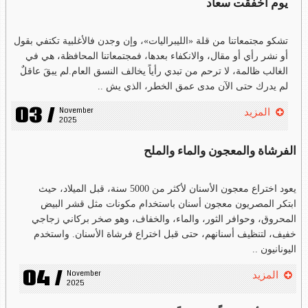
يوم أخفقت سعاد
تشكو مجتمعاتنا من قلة «الليبراليات»، وإن وجدن فالأغلبية تكتفي بقول
أو نشر رأي أو مقال، والانكفاء بعدها، فمجتمعاتنا المحافظة، هي في
الغالب ظالمة، لا ترحم من تبدي رأياً يخالف النسق العام.لم يبقَ عاقلٌ
لم يدرك حتى الآن مدى عمق الخطر، الذي يش ..
03 /
November 
المزيد
2025
الفرشاة والمعجون والماء والملح
يعود اختراع معجون الأسنان لأكثر من 5000 سنة، قبل الميلاد، حيث
ابتكر المصريون معجون أسنان باستخدام مكونات مثل قشر البيض
المحروق، وحوافر الثور، والماء، والخفاف، وهو صخر بركاني زجاجي
خفيف، لتنظيف أسنانهم، حتى قبل اختراع فرشاة الأسنان. واستخدم
اليونانيون ..
04 /
November 
المزيد
2025