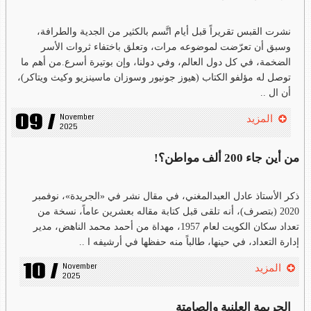
نشرت القبس تقريراً قبل أيام اتَّسم بالكثير من الجدية والطرافة،
وسبق أن تعرّضت لموضوعه مرات، وتعلق باختفاء ثروات الأسر
الضخمة، في كل دول العالم، وفي دولنا، وإن بوتيرة أسرع.من أهم ما
توصل له مؤلفو الكتاب (هيوز جونيور وسوزان ماسينزيو وكيث ويتاكر)،
أن ال ..
09 /
November 
المزيد
2025
من أين جاء 200 ألف مواطن؟!
ذكر الأستاذ عادل العبدالمغني، في مقال نشر في «الجريدة»، نوفمبر
2020 (بتصرف)، أنه تلقى قبل كتابة مقاله بعشرين عاماً، نسخة من
تعداد سكان الكويت لعام 1957، مهداة من أحمد محمد الناهض، مدير
إدارة التعداد، في حينها، طالباً منه حفظها في أرشيفه ا ..
10 /
November 
المزيد
2025
الجريمة العلنية والصامتة