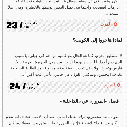
نكرر ونعيد، في كل مقام ومقال بأننا نمر، منذ سنوات غير قليلة،
بأزمات اقتصادية واجتماعية، يميل البعض لوصفها بالخطيرة، وهي أصلاً
ليست ..
23 /
November 
المزيد
2025
لماذا هاجروا إلى الكويت؟
لا أستطيع الجزم، كما هو الحال مع غالبية من هم في جيلي، بالسبب
الذي دفع أجدادنا للقدوم لهذه الأرض، من مدن الجزيرة العربية وبلاد
فارس وغيرها، ولا حتى تحديد السنة بدقة معقولة، مع الغالبية الساحقة،
بخلاف التخمين، ويمكنني القول، في حالتي، بأنني كنت أكبر أ ..
24 /
November 
المزيد
2025
فصل «المرور» عن «الداخلية»
يقول نائب مخضرم، ترك العمل النيابي، بعد أن «لاعت جبده»، انه تقدم
بأكثر من اقتراح لإعطاء «إدارة المرور» ما تستحق من استقلالية، كان