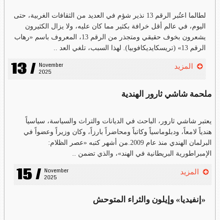
لطالما اعتُبر الرقم 13 نذير شؤم في العديد من الثقافات الغربية، حتى
اليوم، في عالم أقل خرافة بكثير مما كان عليه، ولا يزال الكثيرون
يشعرون بخوف حقيقي ومتجذر من الرقم 13، المعروف باسم «رهاب
الرقم 13» (تريسكايديكافوبيا). لهذا السبب، تلغي العد ..
13 /
November 
المزيد
2025
ملحمة شاشي ثارور الهندية
يعتبر شاشي ثارور، الباحث في الديانات والتراث والسياسة، سياسياً
هندياً لامعاً، ودبلوماسياً وكاتباً ومحاضراً بارزاً، وكان وزيراً وعضواً في
البرلمان الهندي منذ عام 2009.من أشهر كتبه «عصر الظلام:
الإمبراطورية البريطانية في الهند»، والذي تضمن ..
15 /
November 
المزيد
2025
«إنفيديا» وإيلون والثراء المتوحش