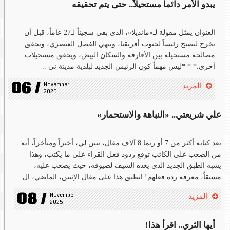
يبدو الأمر دائماً مستحيلاً.. حتى يتم تحقيقه
العنوان يمثل مقولة لـ«مانديلا»، الذي بقي سجيناً لـ27 عاماً، قبل أن
يخرج ليصبح رئيساً لجنوب أفريقيا، وينهي الفصل العنصري، ويحقق
مصالحة مستحيلة بين الأفارقة والسكان البيض، ويحقق مستحيلات
أخرى.* * *ليس مهماً كون الرئيس الجديد لبلدية مدينة ني ..
06 /
November 
المزيد
2025
علي شريعتي.. «النباهة والاستحمار»
بعد كتابة أكثر من 7 أو ربما 8 آلاف مقال، تبين لي، أخيراً ومتأخراً، أنه
من الصعب على الكاتب توقع ردود فعل القراء على ما يكتب، وهذا
يشبه الطبق الجديد الذي يعده الشيف لضيوفه، حيث يصعب عليه،
مسبقاً، معرفة ردة فعلهم! انطبق هذا على مقال الإثنين، الماضي، ال ..
08 /
November 
المزيد
2025
أيها الثري.. اقرأ هذا!