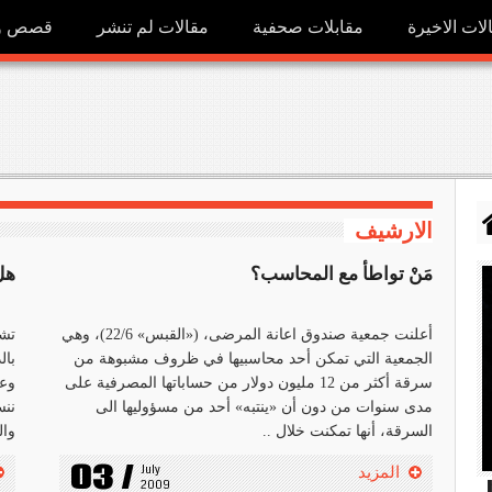
لات الاخيرة
مقابلات صحفية
مقالات لم تنشر
قصص ور
الارشيف
مَنْ تواطأ مع المحاسب؟
هل
أعلنت جمعية صندوق اعانة المرضى، («القبس» 22/6)، وهي
الجمعية التي تمكن أحد محاسبيها في ظروف مشبوهة من
بال
سرقة أكثر من 12 مليون دولار من حساباتها المصرفية على
وعل
مدى سنوات من دون أن «ينتبه» أحد من مسؤوليها الى
ننس
السرقة، أنها تمكنت خلال ..
وال
03 /
July 
المزيد
h
2009