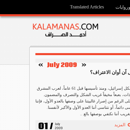
Translated Articles
وايات
   »
July 2009
«    
 آن أوان الاعتراف؟
تشكل إسرائيل، ومنذ تأسيسها قبل 61 عاماً، لعرب المشرق
ذات، بعبعاً مخيفاً غريب الشكل والتصرف والمضمون.
ى الرغم من إصرار غالبيتنا على وصفها بالعدو الأول، فإننا
ى دائماً، أو نتناسى أننا العدو الأول والأكبر لأنفسنا.
غريب أننا نكتفي بوصفها بالع ..
01 /
July 
المزيد
2009