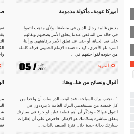
أميركا عومة.. مأكولة مذمومة
صو
يعيش غالبية رجال الدين في منطقتنا، ولأي مذهب انتموا،
تقو
في حالة من التناقض عندما يتعلق الأمر بصحتهم وبقائهم
بقف
على قيد الحياة، أو حتى عند تعلق الأمر برفاهيتهم. ورأينا،
الت
المرة تلو الأخرى، كيف «حسد» الإمام الخميني فرقة كاملة
الك
من جنوده لقوا حتفهم في ..
واس
05 /
July 
المزيد
2009
أقوال ونصائح من هنا.. وهنا!
اله
1 - تجنب برك السباحة، فقد اثبتت الدراسات أن واحدا من
من 
كل خمسة من مستخدمي البرك العامة لا يترددون في
الس
التبول فيها!2 - وتذكّر أن أهم قطعة غيار، او جزء في سيارتك
شعب
يتعلق مباشرة بسلامتك هو الإطار، فاحرص على أن إطارات
للح
سيارتك بحالة جيدة خلال فترة الصيف بالذات، ..
فقط