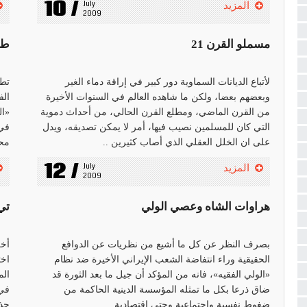
10 /
July 
المزيد
2009
مسملو القرن 21
طائ
لأتباع الديانات السماوية دور كبير في إراقة دماء الغير
وبعضهم بعضا، ولكن ما شاهده العالم في السنوات الأخيرة
الف
من القرن الماضي، ومطلع القرن الحالي، من أحداث دموية
«ال
التي كان للمسلمين نصيب فيها، أمر لا يمكن تصديقه، ويدل
في 
على ان الخلل العقلي الذي أصاب كثيرين ..
محم
12 /
July 
المزيد
2009
هراوات الشاه وعصي الولي
تي
بصرف النظر عن كل ما أشيع من نظريات عن الدوافع
أخر
الحقيقية وراء انتفاضة الشعب الإيراني الأخيرة ضد نظام
اخت
«الولي الفقيه»، فانه من المؤكد أن جيل ما بعد الثورة قد
الم
ضاق ذرعا بكل ما تمثله المؤسسة الدينية الحاكمة من
ضغوط نفسية واجتماعية وحتى اقتصادية. ..
حذر