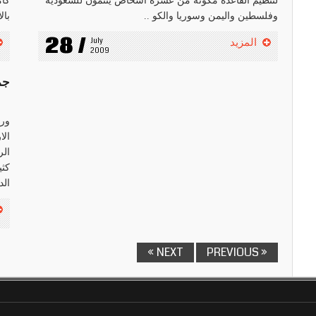
لتنظيم القاعدة مكونة من عشرة اشخاص ينتمون للسعودية
كام
وفلسطين واليمن وسوريا والكو ..
بال
28 /
July 
المزيد
2009
جمع
ورد
الا
الر
كثي
الد
NEXT »
« PREVIOUS