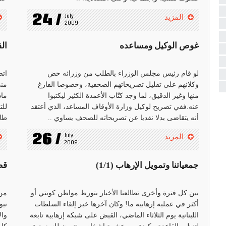
24 /
July 
المزيد
2009
غوص الوكيل ومساعده
ال
لو قام رئيس مجلس الوزراء بالطلب من وزرائه حض
اتص
وكلائهم على تقليل تصريحاتهم الصحفية، وخصوصا الفارغ
مني
منها وغير الدقيق، لما وجد كتّاب الأعمدة الكثير ليكتبوا
ماد
عنه.ففي تصريح لوكيل وزارة الأوقاف المساعد، الذي أعتقد
للت
أنه يتقاضى بدلا نقديا عن تصريحاته للصحف يساوي ..
طائ
26 /
July 
المزيد
2009
جمعياتنا وتمويل الإرهاب (1/1)
قص
بين كل فترة وأخرى تطالعنا الأخبار بتورط مواطن كويتي أو
من 
أكثر في عملية إرهابية ما! وكان آخرها خبر إلقاء السلطات
نيو
اللبنانية يوم الثلاثاء الماضي، القبض على شبكة إرهابية تابعة
وال