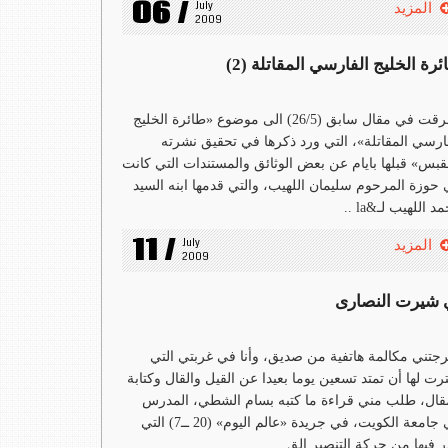
06 /
July 
المزيد
2009
رة الخليج الفارسي المقاتلة (2)
تطرقت في مقال سابق (26/5) الى موضوع «طائرة الخليج
ارسي المقاتلة»، التي ورد ذكرها في تحقيق نشرته
قبس» قبلها بايام عن بعض الوثائق والمستندات التي كانت
حوزة المرحوم سليمان اللهيب، والتي قدمها ابنه السيد
د اللهيب لـ&la ..
11 /
July 
المزيد
2009
 شيرت النصارى
جتني مكالمة هاتفية من صديق، وأنا في غربتي التي
رت لها أن تمتد تسعين يوما بعيدا عن القيل والقال وكتابة
قال، طلب مني قراءة ما كتبه بسام الشطي، المدرس
في جامعة الكويت، في جريدة «عالم اليوم» (20 ــ7) التي
 فيها من حركة التنصير الق ..