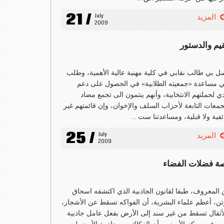
21 /
July 
المزيد
2009
قيم والدستور
ل بي طالب نقابي في كلية مهنية عالية الأهمية، وطلب
 مساعدة «جمعيته الطلابية» في الحصول على دعم
ي لحملتهم الانتخابية، وأنهم ينتمون الى تجمع مضاد
جمعات التابعة لأحزاب السلف والإخوان، وإن قائمتهم غير
فية ولا قبلية، ومساعدتنا ست ..
25 /
July 
المزيد
2009
ة فضلات الفضاء
المعروف، طبقا لقانون الجاذبية الذي اكتشفه اسحاق
تن، أعظم علماء البشرية، أن الفواكه تسقط عن الأشجار،
أثقال تسقط من غير سند إلى الأرض بفعل عامل جاذبية