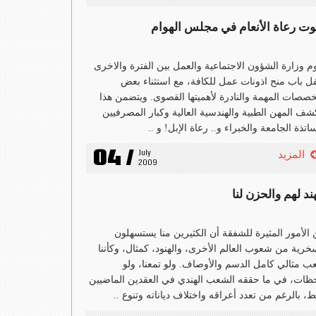
ت رعاة الأنعام في مجلس الهوام
م وزارة الشؤون الاجتماعية والعمل بين الفترة والاخرى
ل باب منح اذونات عمل للكافة، مع استثناء بعض
خصصات المهمة والنادرة لأهميتها القصوى. ويتضمن هذا
شف المهن الطبية والهندسية العالية وكبار المصرفيين
اتذة الجامعة والخبراء و.. رعاة الإبل! و ..
04 /
July 
المزيد
2009
ند لهم والحزن لنا
الأمور المثيرة للشفقة أن الكثيرين منا يستسهلون
خرية من شعوب العالم الأخرى، والهنود، كمثال، وكأننا
 مثالي كامل الدسم والأوصاف. ولو تمعنا، ولو
ظات، في ما حققه الشعب الهندي في العقدين الماضيين
، بالرغم من تعدد أعراقه واختلاف دياناته وتنوع ..