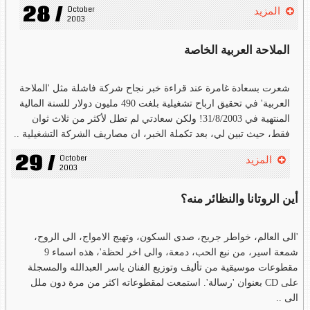
28 /
October 
المزيد
2003
الملاحة العربية الخاصة
شعرت بسعادة غامرة عند قراءة خبر نجاح شركة فاشلة مثل 'الملاحة
العربية' في تحقيق ارباح تشغيلية بلغت 490 مليون دولار للسنة المالية
المنتهية في 31/8/2003! ولكن سعادتي لم تطل لأكثر من ثلاث ثوان
فقط، حيث تبين لي، بعد تكملة الخبر، ان مصاريف الشركة التشغيلية ..
29 /
October 
المزيد
2003
أين الروتانا والنظائر منه؟
'الى العالم، خواطر جريح، صدى السكون، وتهيج الامواج، الى الروح،
شمعة اسير، من نبع الحب، دمعة، والى اخر لحظة'، هذه اسماء 9
مقطوعات موسيقية من تأليف وتوزيع الفنان ياسر العبدالله والمسجلة
على CD بعنوان 'رسالة'. استمعت لمقطوعاته اكثر من مرة دون ملل
الى ..