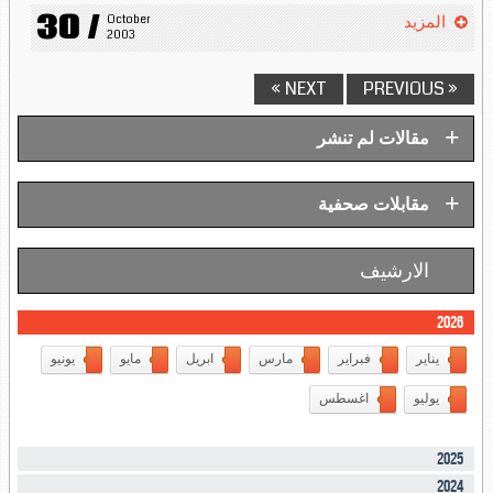
30 /
October 
المزيد
2003
NEXT »
« PREVIOUS
+
مقالات لم تنشر
+
مقابلات صحفية
الارشيف
2026
يناير
فبراير
مارس
ابريل
مايو
يونيو
يوليو
اغسطس
2025
2024