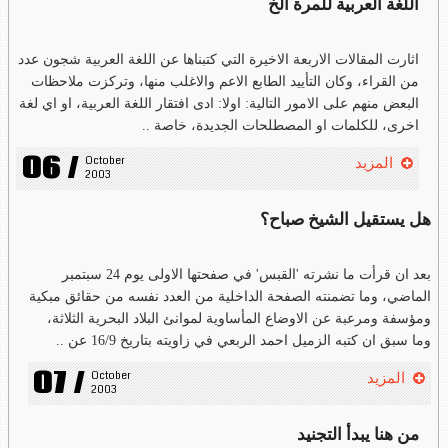
اللغة العربية للمرة الخ
اثارت المقالات الاربعة الاخيرة التي كتبناها عن اللغة العربية شجون عدد
من القراء، وكان التأييد الطابع الاعم والاغلب منها، وتركزت ملاحظات
البعض منهم على الامور التالية: اولا: ادى افتقار اللغة العربية، او اي لغة
اخرى، للكلمات او المصطلحات الجديدة، خاصة ..
06 /
October 
المزيد
2003
هل يستقيل الشيخ صباح؟
بعد ان قرأت ما نشرته 'القبس' في صفحتها الاولى يوم 24 سبتمبر
الماضي، وما تضمنته الصفحة الداخلية من العدد نفسه من حقائق مبكية
ومؤسفة ومرعبة عن الاوضاع المأساوية لموانئ البلاد البحرية الثلاثة،
وما سبق ان كتبه الزميل احمد الربعي في زاويته بتاريخ 16/9 عن ..
07 /
October 
المزيد
2003
من هنا يبدأ التجنيد