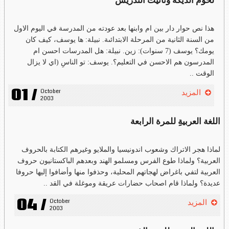
لحوم الديكة وتأنيث التدريس
هذا نص حوار دار بين ام وابنها بعد عودته من المدرسة في اليوم الاول
من السنة الثانية من المرحلة الابتدائىة. نبيلة: ها يوسف، كيف كان
يومك؟ يوسف (7 سنوات): زين. نبيلة: هل المدرسات احسن ام
المدرسون هم الاحسن في التعليم؟. يوسف: تو الناسِ (اي لا يزال
الوقت ..
01 /
October 
المزيد
2003
اللغة العربيةِِ للمرة الرابعة
لماذا هجر الاتراك وشعوب اندونيسيا والملايو وغيرهم الكتابة بالحروف
العربية؟ ولماذا طوع الفرس ومسلمو الهند وبعدهم الباكستانيون حروف
العربية لتفي باغراض لهجاتهم المحلية، وحذفوا منها وأضافوا إليها حروفا
عديدة؟ ولماذا قام اصحاب حضارات عريقة وموغلة في القد ..
04 /
October 
المزيد
2003