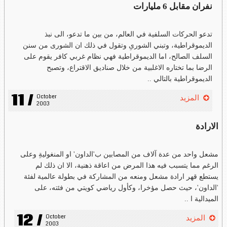
نفران مقابل 6 مليارات
تدعو الحركات السلفية في العالم، من بين ما تدعو، الى نبذ
الديموقراطية، وتبني الشورىِ وتقول في ذلك ان الشورى من سنن
السلف الصالح، اما الديموقراطية فهي نظام غربي كافر يقوم على
الرضا بما تختاره الاغلبية من خلال صناديق الاقتراع، وتصبح
الديموقراطية بالتالي ..
11 /
October 
المزيد
2003
الارادة
مشعل واحد من عدة آلاف من المصابين ب'الداون' او المنغوليةِ وعلى
الرغم مما يتسبب فيه هذا المرض من اعاقة ذهنية، الا ان ذلك لم
يستطع قهر ارادة مشعل ومنعه من المشاركة في بطولة عالمية لفئة
'الداون'، حيث حصل مؤخرا، وكأول رياضي كويتي من فئته، على
الميدالية ا ..
12 /
October 
المزيد
2003