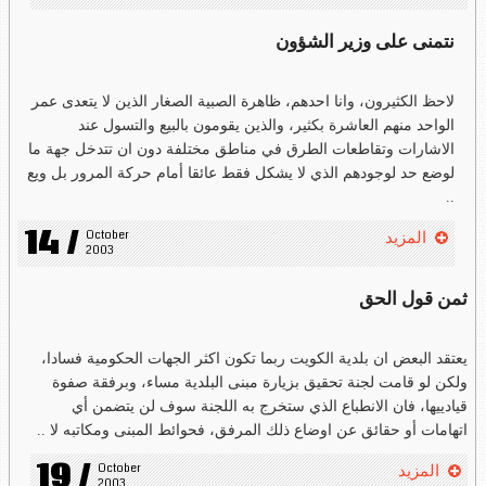
نتمنى على وزير الشؤون
لاحظ الكثيرون، وانا احدهم، ظاهرة الصبية الصغار الذين لا يتعدى عمر
الواحد منهم العاشرة بكثير، والذين يقومون بالبيع والتسول عند
الاشارات وتقاطعات الطرق في مناطق مختلفة دون ان تتدخل جهة ما
لوضع حد لوجودهم الذي لا يشكل فقط عائقا أمام حركة المرور بل ويع
..
14 /
October 
المزيد
2003
ثمن قول الحق
يعتقد البعض ان بلدية الكويت ربما تكون اكثر الجهات الحكومية فسادا،
ولكن لو قامت لجنة تحقيق بزيارة مبنى البلدية مساء، وبرفقة صفوة
قيادييها، فان الانطباع الذي ستخرج به اللجنة سوف لن يتضمن أي
اتهامات أو حقائق عن اوضاع ذلك المرفق، فحوائط المبنى ومكاتبه لا ..
19 /
October 
المزيد
2003