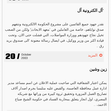
'آل الكترونية آل
نقدر جهود جميع القائمين على مشروع الحكومة الالكترونية ونتفهم
صدق نواياهم، خاصة من العاملين في 'معهد الابحاث'ِ ولكن من الصعب
تخيل نجاح جهودهم ووزارة المواصلات، التي فشلت حتى الان، وتحت
قيادة اكثر من وزير ووكيل، في ايصال رسالة معنونة 'الى صندوق بريد
رق ..
20 /
October 
المزيد
2003
زين وشين
يمكن اعتبار الشفافية التي صاحبت عملية الاعلان عن اسم مساعد مدير
ادارة عمل محافظة العاصمة، والقبض عليه متلبسا بجرم اصدار آلاف
تصاريح العمل المزورة وتحقيق ثروة كبيرة من ورائها مع شريكه
المصري، اول انجاز يتعلق بمحاربة الفساد في حكومة الشيخ صباح
الاحمد، ..