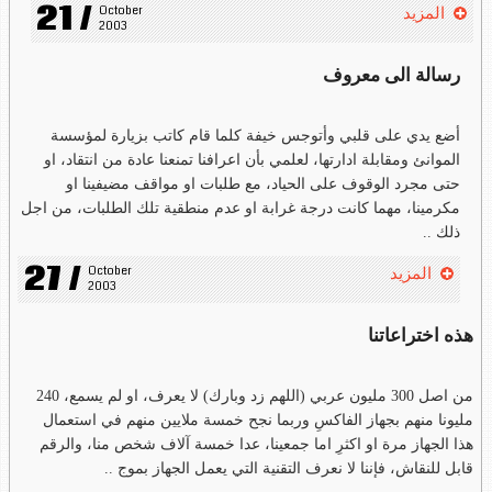
21 /
October 
المزيد
2003
رسالة الى معروف
أضع يدي على قلبي وأتوجس خيفة كلما قام كاتب بزيارة لمؤسسة
الموانئ ومقابلة ادارتها، لعلمي بأن اعرافنا تمنعنا عادة من انتقاد، او
حتى مجرد الوقوف على الحياد، مع طلبات او مواقف مضيفينا او
مكرمينا، مهما كانت درجة غرابة او عدم منطقية تلك الطلبات، من اجل
ذلك ..
27 /
October 
المزيد
2003
هذه اختراعاتنا
من اصل 300 مليون عربي (اللهم زد وبارك) لا يعرف، او لم يسمع، 240
مليونا منهم بجهاز الفاكسِ وربما نجح خمسة ملايين منهم في استعمال
هذا الجهاز مرة او اكثرِ اما جمعينا، عدا خمسة آلاف شخص منا، والرقم
قابل للنقاش، فإننا لا نعرف التقنية التي يعمل الجهاز بموج ..