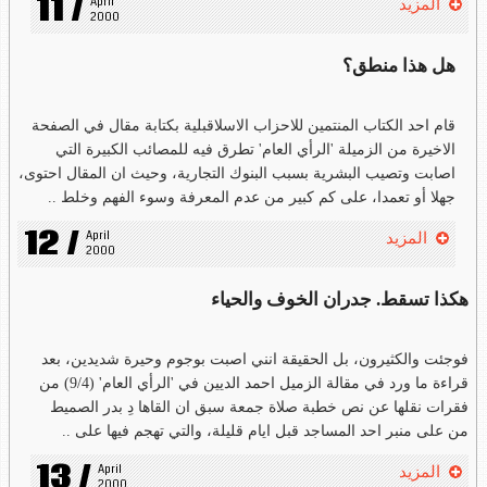
11 /
April 
المزيد
2000
هل هذا منطق؟
قام احد الكتاب المنتمين للاحزاب الاسلاقبلية بكتابة مقال في الصفحة
الاخيرة من الزميلة 'الرأي العام' تطرق فيه للمصائب الكبيرة التي
اصابت وتصيب البشرية بسبب البنوك التجارية، وحيث ان المقال احتوى،
جهلا أو تعمدا، على كم كبير من عدم المعرفة وسوء الفهم وخلط ..
12 /
April 
المزيد
2000
هكذا تسقط. جدران الخوف والحياء
فوجئت والكثيرون، بل الحقيقة انني اصبت بوجوم وحيرة شديدين، بعد
قراءة ما ورد في مقالة الزميل احمد الديين في 'الرأي العام' (9/4) من
فقرات نقلها عن نص خطبة صلاة جمعة سبق ان القاها دِ بدر الصميط
من على منبر احد المساجد قبل ايام قليلة، والتي تهجم فيها على ..
13 /
April 
المزيد
2000