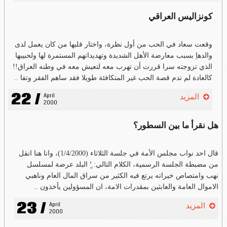
كونزاليس العراقي
وقعت سعاد في الحب من أول نظرة، واختار قلبها من كان يعمل لدى
والدهاِ بسبب معارضة الأهل الشديدة وتهديداتهم المستمرة لها ولحبيبها
الذي تزوجته سرا قررت أن تهرب معه لتعيش معه في وطنه العراق!!
كالعادة لم تدم قصة الحب غير المتكافئة طويلا فقد ساهم الفقر وتفا ..
22 /
April 
المزيد
2000
هل نقرأ ما بين السطور؟
قال احد نواب مجلس الأمة في جلسة الثلاثاء (1/4/2000)، وانا هنا انقل
من مضبطة الجلسة الرسمية، الكلام التالي: 'ِِ البلد عرضة لمسلسل
نهب وامتصاص خيراته يرتع فيه الكثير من سراق المال العام وناهبي
الاموال العامة والعابثين بمقدرات الامة، ان المسؤولين يأخذون ..
23 /
April 
المزيد
2000