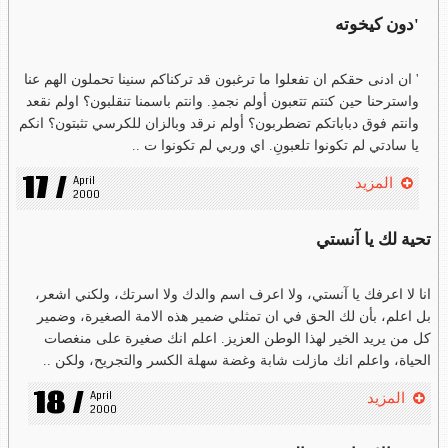
'دون كيخوته
' ان ادنى حقكم ان تفعلوا ما ترغبون قد تركناكم سنينا تحملون الهم عنا
واسترحنا حين كنتم تتعبون أولم نجمدِ. وانتم باسمنا تنقلبون؟ اولم نقعد
وانتم فوق دباباتكم تضطربون؟ أولم نرقد وبالزان للكرسي تثبتون؟ انكم
يا سادتي لم تكونوا تلعبونِ. اي وربي لم تكونوا ت ..
17 /
April 
المزيد
2000
تحية لك يا آنستي
انا لا اعرفك يا آنستي، ولا اعرف اسم والدك ولا اسرتك، ولكني اشعر،
بل اعلم، بأن لك الحق في ان تمثلي ضمير هذه الامة الصغيرة، وضمير
كل من يريد الخير لهذا الوطن العزيز. اعلم انك صغيرة على منغصات
الحياة، واعلم انك مازلت شابة وغضة سهلة الكسر والتجريح، ولكن ..
18 /
April 
المزيد
2000