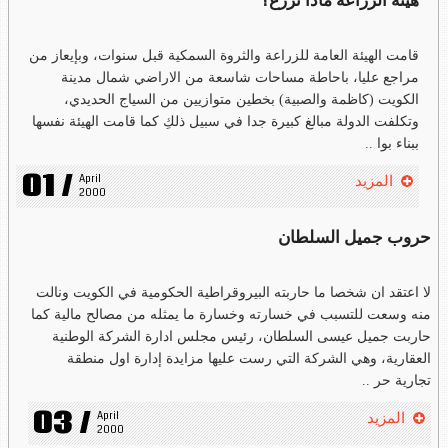
هيئة الزراعة ماذا تزرع؟
قامت الهيئة العامة للزراعة والثروة السمكية قبل سنوات، وبإيعاز من
مراجع عليا، باحاطة مساحات شاسعة من الاراضي شمال مدينة
الكويت (كاظمة والصبية) بخطين متوازيين من السياج الحديدي،
وتكلفت الدولة مبالغ كبيرة جدا في سبيل ذلكِ كما قامت الهيئة نفسها
ببناء بوا ..
01 /
April 
المزيد
2000
حروب جميل السلطان
لا اعتقد ان شخصا ما حاربته البيروقراطية الحكومية في الكويت ونالت
منه وسعت للتسبب في خسارته وخسارة ما يمثله من مصالح مالية كما
حاربت جميل عيسى السلطان، رئيس مجلس ادارة الشركة الوطنية
العقارية، وهي الشركة التي رست عليها مزايدة إدارة اول منطقة
تجارية حر ..
03 /
April 
المزيد
2000