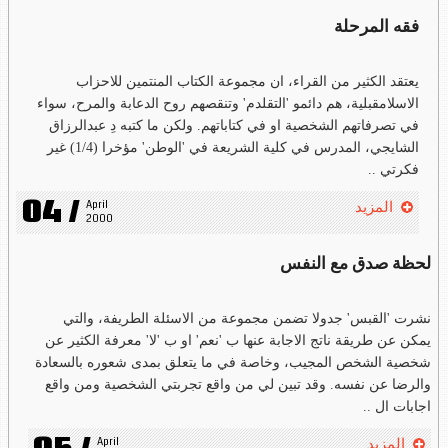
فقه المرحلة
يعتقد الكثير من القراء، ان مجموعة الكتاب المنتمين للاحزاب
الاسلامقبلية، هم دائمو 'التقلدم' وتنقصهم روح الدعابة والمرح، سواء
في تصرفاتهم الشخصية او في كتاباتهم. ولكن ما كتبه دِ عبدالرزاق
الشايجي، المدرس في كلية الشريعة في 'الوطن' مؤخرا (1/4) غير
فكرتي ..
04 /
April 
المزيد
2000
لحظة صدق مع النفس
نشرت 'القبس' جدولا تضمن مجموعة من الاسئلة الطريفة، والتي
يمكن عن طريقة ناتج الاجابة عنها ب 'نعم' او ب 'لا' معرفة الكثير عن
شخصية الشخص المجيب، وخاصة في ما يتعلق بمدى شعوره بالسعادة
والرضا عن نفسه. وقد تبين لي من واقع تجربتي الشخصية ومن واقع
اجابات ال ..
April 
المزيد