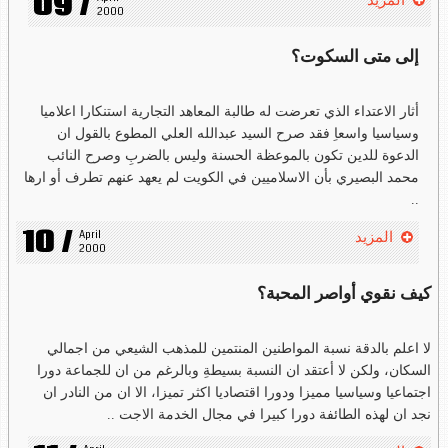
09 /
المزيد
2000
إلى متى السكوت؟
أثار الاعتداء الذي تعرضت له طالبة المعاهد التجارية استنكارا اعلاميا
وسياسيا واسعاِ فقد صرح السيد عبدالله العلي المطوع بالقول ان
الدعوة للدين تكون بالموعظة الحسنة وليس بالضربِ وصرح النائب
محمد البصيري بأن الاسلاميين في الكويت لم يعهد عنهم تطرف أو ارها
..
10 /
April 
المزيد
2000
كيف نقوي أواصر المحبة؟
لا اعلم بالدقة نسبة المواطنين المنتمين للمذهب الشيعي من اجمالي
السكان، ولكن لا أعتقد ان النسبة بسيطةِ وبالرغم من ان للجماعة دورا
اجتماعيا وسياسيا مميزا ودورا اقتصاديا اكثر تميزا، الا ان من النادر ان
نجد ان لهذه الطائفة دورا كبيرا في مجال الخدمة الاجت ..