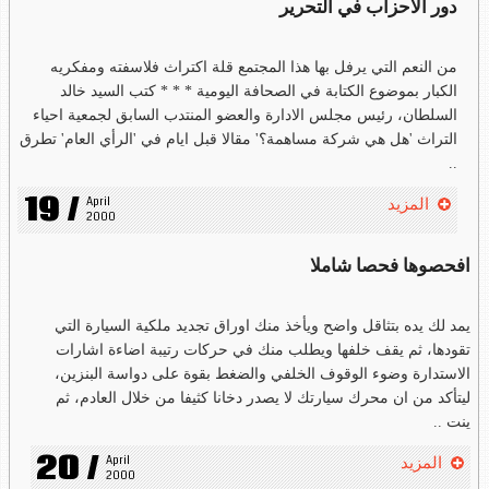
دور الاحزاب في التحرير
من النعم التي يرفل بها هذا المجتمع قلة اكتراث فلاسفته ومفكريه
الكبار بموضوع الكتابة في الصحافة اليومية * * * كتب السيد خالد
السلطان، رئيس مجلس الادارة والعضو المنتدب السابق لجمعية احياء
التراث 'هل هي شركة مساهمة؟' مقالا قبل ايام في 'الرأي العام' تطرق
..
19 /
April 
المزيد
2000
افحصوها فحصا شاملا
يمد لك يده بتثاقل واضح ويأخذ منك اوراق تجديد ملكية السيارة التي
تقودها، ثم يقف خلفها ويطلب منك في حركات رتيبة اضاءة اشارات
الاستدارة وضوء الوقوف الخلفي والضغط بقوة على دواسة البنزين،
ليتأكد من ان محرك سيارتك لا يصدر دخانا كثيفا من خلال العادم، ثم
ينت ..
20 /
April 
المزيد
2000