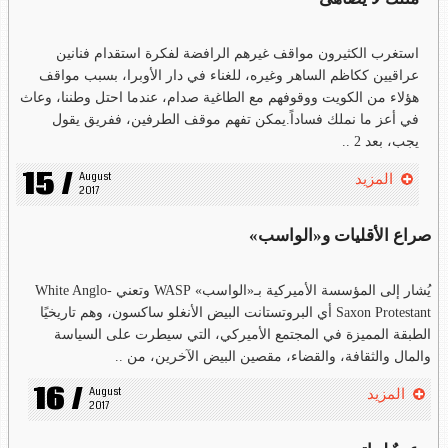
استغرب الكثيرون مواقف غيرهم الرافضة لفكرة استقدام فنانين
عراقيين ككاظم الساهر وغيره، للغناء في دار الأوبرا، بسبب مواقف
هؤلاء من الكويت ووقوفهم مع الطاغية صدام، عندما احتل وطننا، وعاث
في أعز ما نملك فساداً.يمكن تفهم موقف الطرفين، ففريق يقول
يجب، بعد 2 ..
15 /
August 
المزيد
2017
صراع الأقليات و«الواسب»
يُشار إلى المؤسسة الأميركية بـ«الواسب» WASP وتعني White Anglo-
Saxon Protestant أي البروتستانت البيض الأنغلو ساكسون، وهم تاريخيًا
الطبقة المميزة في المجتمع الأميركي، التي سيطرت على السياسة
والمال والثقافة، والقضاء، مقصين البيض الآخرين، من ..
16 /
August 
المزيد
2017