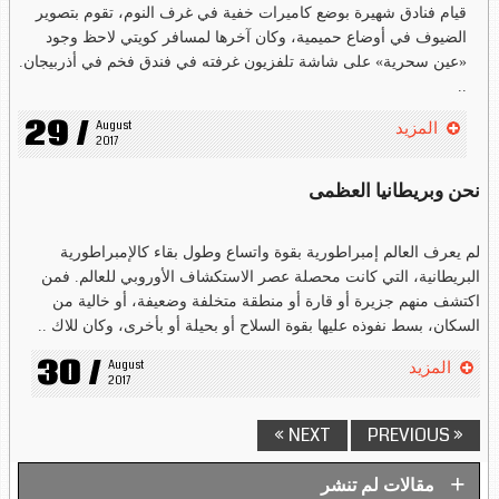
قيام فنادق شهيرة بوضع كاميرات خفية في غرف النوم، تقوم بتصوير
الضيوف في أوضاع حميمية، وكان آخرها لمسافر كويتي لاحظ وجود
«عين سحرية» على شاشة تلفزيون غرفته في فندق فخم في أذربيجان.
..
29 /
August 
المزيد
2017
نحن وبريطانيا العظمى
لم يعرف العالم إمبراطورية بقوة واتساع وطول بقاء كالإمبراطورية
البريطانية، التي كانت محصلة عصر الاستكشاف الأوروبي للعالم. فمن
اكتشف منهم جزيرة أو قارة أو منطقة متخلفة وضعيفة، أو خالية من
السكان، بسط نفوذه عليها بقوة السلاح أو بحيلة أو بأخرى، وكان للاك ..
30 /
August 
المزيد
2017
NEXT »
« PREVIOUS
+
مقالات لم تنشر