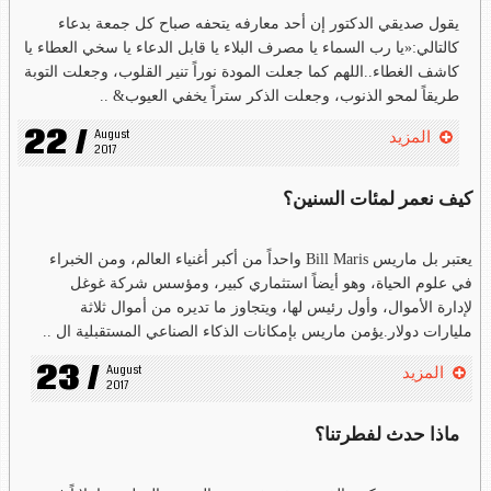
يقول صديقي الدكتور إن أحد معارفه يتحفه صباح كل جمعة بدعاء
كالتالي:«يا رب السماء يا مصرف البلاء يا قابل الدعاء يا سخي العطاء يا
كاشف الغطاء..اللهم كما جعلت المودة نوراً تنير القلوب، وجعلت التوبة
طريقاً لمحو الذنوب، وجعلت الذكر ستراً يخفي العيوب& ..
22 /
August 
المزيد
2017
كيف نعمر لمئات السنين؟
يعتبر بل ماريس Bill Maris واحداً من أكبر أغنياء العالم، ومن الخبراء
في علوم الحياة، وهو أيضاً استثماري كبير، ومؤسس شركة غوغل
لإدارة الأموال، وأول رئيس لها، ويتجاوز ما تديره من أموال ثلاثة
مليارات دولار.يؤمن ماريس بإمكانات الذكاء الصناعي المستقبلية ال ..
23 /
August 
المزيد
2017
ماذا حدث لفطرتنا؟