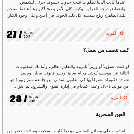
عندما كانت الدنيا تظلم بنا نتيجة حدوث خسوف جزئي للشمس،
وانخفاض درجة الحرارة. وكيف كان الأمر يصبح أكثر رعباً عندما تصاحب
تلك الظاهرة رياح شديدة. كل ذلك الخوف في أعين وعلى وجوه الكبار
..
27 /
August 
المزيد
2017
كيف ننصف من يعمل؟
لو كنت مسؤولاً أو وزيراً للتربية والتعليم العالي، وأمامك المعلومات
التالية عن موظف كويتي:محام سابق وخبير قانوني مجاز، ويحمل
شهادة دكتوراه معترفاً بها في القانون المدني من جامعة سترازبورغ.هو
من مواليد 1971، وعمل كمحام في إدارة الفتوى والتشريع، ثم انتق ..
28 /
August 
المزيد
2017
العين السحرية
انتشرت على وسائل التواصل مؤخرا كليبات سخيفة وساذجة تحذر من