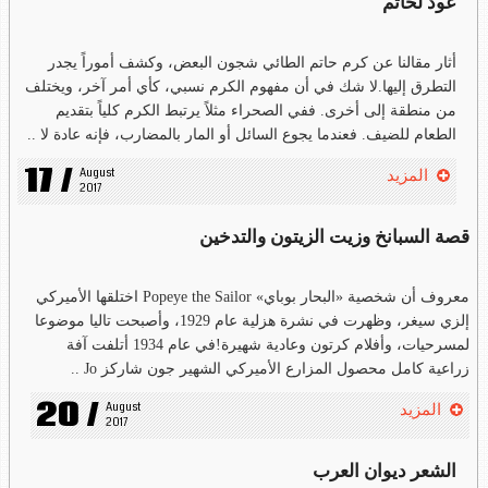
عودٌ لحاتم
أثار مقالنا عن كرم حاتم الطائي شجون البعض، وكشف أموراً يجدر
التطرق إليها.لا شك في أن مفهوم الكرم نسبي، كأي أمر آخر، ويختلف
من منطقة إلى أخرى. ففي الصحراء مثلاً يرتبط الكرم كلياً بتقديم
الطعام للضيف. فعندما يجوع السائل أو المار بالمضارب، فإنه عادة لا ..
17 /
August 
المزيد
2017
قصة السبانخ وزيت الزيتون والتدخين
معروف أن شخصية «البحار بوباي» Popeye the Sailor اختلقها الأميركي
إلزي سيغر، وظهرت في نشرة هزلية عام 1929، وأصبحت تاليا موضوعا
لمسرحيات، وأفلام كرتون وعادية شهيرة!في عام 1934 أتلفت آفة
زراعية كامل محصول المزارع الأميركي الشهير جون شاركز Jo ..
20 /
August 
المزيد
2017
الشعر ديوان العرب