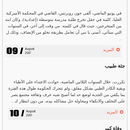
في يونيو الماضي، ألقى جون روبرتس، القاضي في المحكمة الأميركية
العليا، كلمة في حفل تخرج طلبة مدرسة متوسطة (إعدادية)، وكان ابنه
بين المتخرجين، حيث قال في كلمته: من وقت إلى آخر، في السنوات
التي ستأتي، أتمنى يا بني أن تعامل بطريقة تخلو من الإنصاف، وذلك ل
..
09 /
August 
المزيد
2017
جثة طبيب
تكررت، خلال السنوات الثلاثين الماضية، حوادث الاعتداء على الأطباء
وبقية الكادر الطبي بشكل مقلق، ولم تتحرك الحكومة طوال هذه الفترة
بما يكفي من الجدية لوضع حد لما أصبح شبه عرف وثقافة مجتمع يصر
على التخلف والانكفاء ومحاولة حل مشاكله بيده، من دون انتظار ك ..
10 /
August 
المزيد
2017
وفاة كبير