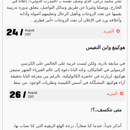
نشر محمد تركي، الذي وصف نفسه بـ «المدرب الدولي»، إعلاناً في
الخارج، ووصلنا وغيرنا عن طريق وسائل التواصل، يتعلق بدورة تدريبية
يقيمها عن تعدد الزوجات وتأهيل الرجال وتعليمهم أصوله وآدابه
وأخلاقه.ورد في الإعلان أن تعدد الزوجات «أمر فطري ..
24 /
August 
المزيد
2017
هوكينغ وابن النفيس
في سابقة نادرة، ولكن ليست غريبة على الجالس على الكرسي
الرسولي في الفاتيكان، وجّه البابا دعوة إلى عالم الفيزياء الشهر ستيفن
هوكينغ، لزيارته في حاضرة الكاثوليكية، بالرغم من معرفة البابا بحقيقة
آراء هوكينغ، المشكّكة في أسس الكنيسة ونظريات الوجود، من منط ..
26 /
August 
المزيد
2017
متى ننكسف..؟!
أتذكر جيداً، عندما كنا صغاراً، درجة الهلع الرهيبة التي كنا نصاب بها،