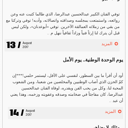
توفي الفنان الكبير عبدالحسين عبدالرضا، الذي طالما كتبت عنه وعن
روائعه، واستمتعت بمجلسه وصداقته واتصالاته، وأدبه! توفي وتركنا مع
من بقي من زملائه العمالقة الآخرين. توفي «أبوعدنان»، ولكن ليس
قبل أن يترك لنا إرثاً فنياً وزاداً ثقافياً ننهل م ..
13 /
August 
المزيد
2017
يوم الوحدة الوطنية.. يوم الأمل
أود أن أقرأ ما بين السطور، لنفسي على الأقل، ليستمر حلمي!***إن
كمّ الحزن الذي أصاب الوطنيين والمخلصين من شعبنا، ومن الشعوب
المحبة لنا، وكل من يحب الفن ويقدره، لوفاة الفنان عبدالحسين
عبدالرضا، كان مفاجئاً في ضخامته وصدقه وعفويته وزخمه، وهذا يعني
أن عبد ..
14 /
August 
المزيد
2017
مثلك لا يضاهى