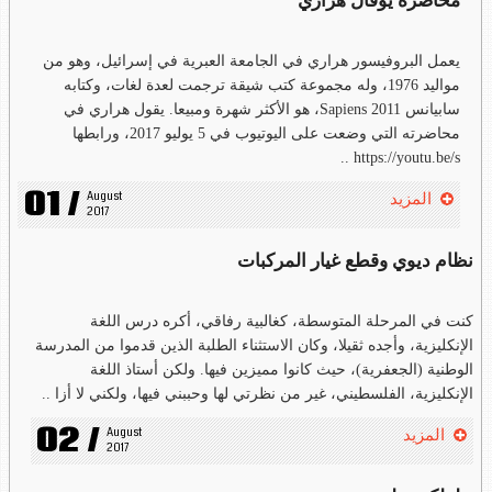
محاضرة يوفال هراري
يعمل البروفيسور هراري في الجامعة العبرية في إسرائيل، وهو من
مواليد 1976، وله مجموعة كتب شيقة ترجمت لعدة لغات، وكتابه
سابيانس Sapiens 2011، هو الأكثر شهرة ومبيعا. يقول هراري في
محاضرته التي وضعت على اليوتيوب في 5 يوليو 2017، ورابطها
https://youtu.be/s ..
01 /
August 
المزيد
2017
نظام ديوي وقطع غيار المركبات
كنت في المرحلة المتوسطة، كغالبية رفاقي، أكره درس اللغة
الإنكليزية، وأجده ثقيلا، وكان الاستثناء الطلبة الذين قدموا من المدرسة
الوطنية (الجعفرية)، حيث كانوا مميزين فيها. ولكن أستاذ اللغة
الإنكليزية، الفلسطيني، غير من نظرتي لها وحببني فيها، ولكني لا أزا ..
02 /
August 
المزيد
2017