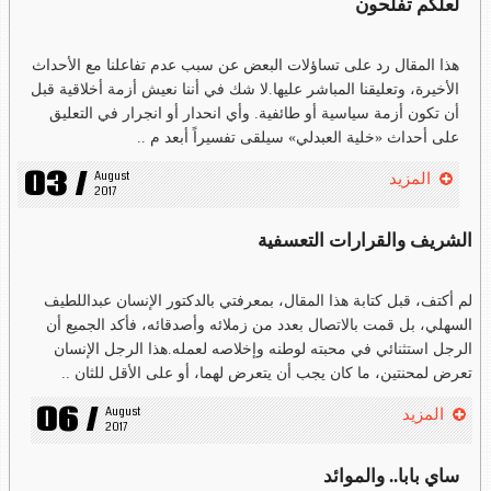
لعلكم تفلحون
هذا المقال رد على تساؤلات البعض عن سبب عدم تفاعلنا مع الأحداث
الأخيرة، وتعليقنا المباشر عليها.لا شك في أننا نعيش أزمة أخلاقية قبل
أن تكون أزمة سياسية أو طائفية. وأي انحدار أو انجرار في التعليق
على أحداث «خلية العبدلي» سيلقى تفسيراً أبعد م ..
03 /
August 
المزيد
2017
الشريف والقرارات التعسفية
لم أكتف، قبل كتابة هذا المقال، بمعرفتي بالدكتور الإنسان عبداللطيف
السهلي، بل قمت بالاتصال بعدد من زملائه وأصدقائه، فأكد الجميع أن
الرجل استثنائي في محبته لوطنه وإخلاصه لعمله.هذا الرجل الإنسان
تعرض لمحنتين، ما كان يجب أن يتعرض لهما، أو على الأقل للثان ..
06 /
August 
المزيد
2017
ساي بابا.. والموائد