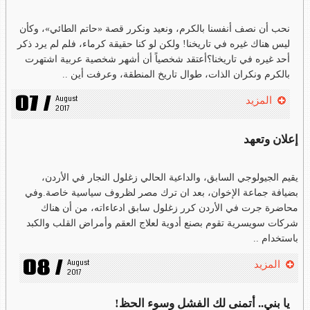
نحب أن نصف أنفسنا بالكرم، ونعيد ونكرر قصة «حاتم الطائي»، وكأن
ليس هناك غيره في تاريخنا! ولكن لو كنا حقيقة كرماء، فلم لم يرد ذكر
أحد غيره في تاريخنا؟أعتقد شخصياً أن أشهر شخصية عربية اشتهرت
بالكرم ونكران الذات، طوال تاريخ المنطقة، وعرفت أين ..
07 /
August 
المزيد
2017
إعلان وتعهد
يقيم الجيولوجي السابق، والداعية الحالي زغلول النجار في الأردن،
بضيافة جماعة الإخوان، بعد ان ترك مصر لظروف سياسية خاصة.وفي
محاضرة جرت في الأردن كرر زغلول سابق ادعاءاته، من أن هناك
شركات سويسرية تقوم بصنع أدوية لعلاج العقم وأمراض القلب والكبد
باستخدام ..
08 /
August 
المزيد
2017
يا بني.. أتمنى لك الفشل وسوء الحظ!