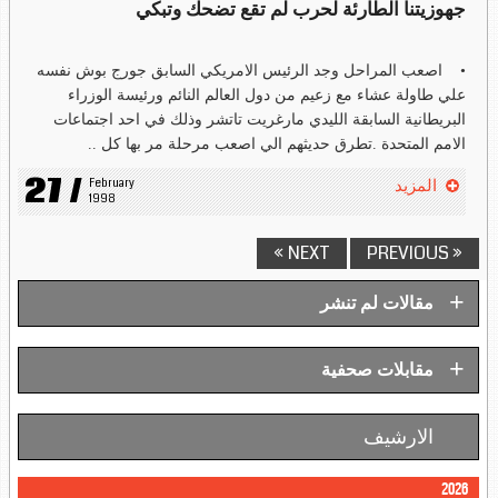
جهوزيتنا الطارئة لحرب لم تقع تضحك وتبكي
• اصعب المراحل وجد الرئيس الامريكي السابق جورج بوش نفسه
علي طاولة عشاء مع زعيم من دول العالم النائم ورئيسة الوزراء
البريطانية السابقة الليدي مارغريت تاتشر وذلك في احد اجتماعات
الامم المتحدة .تطرق حديثهم الي اصعب مرحلة مر بها كل ..
27 /
February 
المزيد
1998
NEXT »
« PREVIOUS
+
مقالات لم تنشر
+
مقابلات صحفية
الارشيف
2026