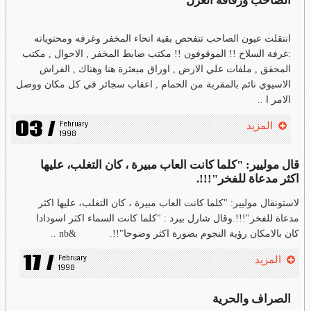
الصاحب ورفاقه العزل
انتقلت عيون الصاحب تتفحص بقية انحاء المخفر وغرفه ومحتوياته
:غرفة السلاح !! الموقوفون !! مكتب ضابط المخفر , الاحوال , مكتب
المحقق , ملفات علي الارض , اوراق مبعثرة هنا وهناك , الفراش
الاسيوي نائم بالمقربة من الحمام , اعقاب سجائر في كل مكان ووصل
الامر ا ..
03 /
February 
المزيد
1998
قال موليير: "كلما كانت العاب مبيرة ، كان التغلب، عليها
اكثر مدعاة للفخر"!!!.
لاستونقال موليير: "كلما كانت العاب مبيرة ، كان التغلب، عليها اكثر
مدعاة للفخر"!!!.وقال شارل بيرد : "كلما كانت السماء اكثر اسودادا
كان بالامكان رؤية النجوم بصورة اكثر وضوحا"!!. &nb ..
17 /
February 
المزيد
1998
الصراف والحرية