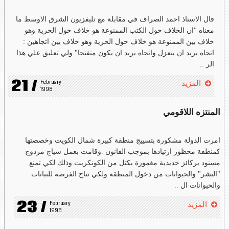
قال الاستاذ احمد الصراف في مقابلة مع تليفزيون الشرق الاوسط ما
معناه "ان الخلاف حول الكتب الممنوعة هو خلاف حول الحرية وهو
خلاف بين الممنوعة هو خلاف حول الحرية وهو خلاف بين اتجاهين :
اتجاه يريد ان ينعزل واتجاه يريد ان يكون منفتحا" ولي تعليق علي هذا
الر ..
21 /
February 
المزيد
1998
المنتزه اللاقومي
امرت الدولة مشكورة بتسييج منطقة كبيرة شمال الكويت وخصصتها
كمنطقة محظور ارتيادها بموجب القانون .وقامت بعمل سياج مزدوج
مسنود بركائز حديدية مغمورة بكتل من الكونكريت وذلك لكي تمنع
"البشر" والحيوانات من دخول المنطقة ولكي تتاح الفرصة للنباتات
والحيوانات ال ..
23 /
February 
المزيد
1998