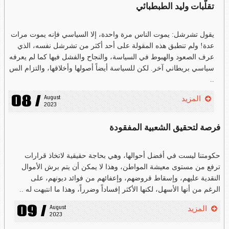
تقلّبات وليد الطبطبائي
يقول تشرشل: يموت الناس مرة واحدة، إلا السياسي فإنه يموت مرات
عدة! ولم تنطبق هذه المقولة على أحد أكثر من تشرشل نفسه، الذي
عرف الصعود والهبوط في السياسة، والنجاح والفشل فيها كما لم يعرفه
سياسي بريطاني آخر. لكن للسياسة أيضاً أصولها وأخلاقها، والتزام الس
..
08 /
August 
المزيد
2023
فرصة لتحقيق الشعبية المفقودة
حكومتنا ليست في أفضل أحوالها، وهي بحاجة حقيقية لاتخاذ قرارات
ترفع من مستوى معيشة المواطن، وهذا لا يمكن أن يتم برش الأموال
النقدية عليهم، وإسقاط قروضهم، وإعفائهم من فوائد ديونهم، على
الرغم من أنها الأسهل، لكنها الأكثر إفساداً وضرراً، وهذا ما انتبهت له ..
09 /
August 
المزيد
2023