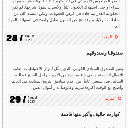
أصدر الكونغرس الأميركي في 20 أكتوبر 1919 قانوناً حظر به بيع أو
شراء أو حتى استهلاك الكحول علناً. ولأسباب يطول شرحها. لم تكن
الحكومة الفدرالية جادة في فرض العقوبات، ولكن التشدد كان من
سلطات الولايات، وقد نتج عن القانون تقليل واضح في استهلاك المواد
الم ..
28 /
August 
المزيد
2023
صندوقنا وصندوقهم
يعتبر الصندوق السيادي الكويتي، الذي يمثّل أموال الاحتياطيات العامة
للأجيال القادمة، والذي جاء بمبادرة من الأمير الراحل الشيخ عبدالله
السالم، قبل سبعين عاماً، من أقدم صناديق الثروة السيادية في العالم،
وأصبح مع الوقت أكثرها سرية وغموضاً.تدار أموال الصن ..
29 /
August 
المزيد
2023
كوارث حالية.. وأكبر منها قادمة