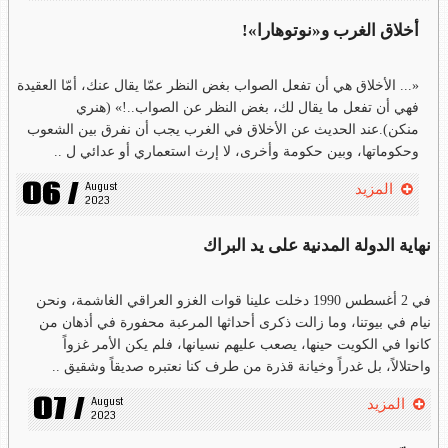
أخلاق الغرب و«نوتوهارا»!
«... الأخلاق هي أن تفعل الصواب بغض النظر عمّا يقال عنك، أمّا العقيدة
فهي أن تفعل ما يقال لك، بغض النظر عن الصواب..!» (هنري
منكن).عند الحديث عن الأخلاق في الغرب يجب أن نفرق بين الشعوب
وحكوماتها، وبين حكومة وأخرى، لا إرث استعماري أو عدائي ل ..
06 /
August 
المزيد
2023
نهاية الدولة المدنية على يد البراك
في 2 أغسطس 1990 دخلت علينا قوات الغزو العراقي الغاشمة، ونحن
نيام في بيوتنا، وما زالت ذكرى أحداثها المرعبة محفورة في أذهان من
كانوا في الكويت حينها، يصعب عليهم نسيانها، فلم يكن الأمر غزواً
واحتلالاً، بل غدراً وخيانة قذرة من طرف كنا نعتبره صديقاً وشقيق ..
07 /
August 
المزيد
2023