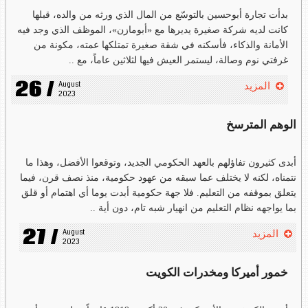
بدأت تجارة أبوحسين بالتوسّع من المال الذي ورثه من والده، قبلها
كانت لديه شركة صغيرة يديرها مع «أبومازن»، الموظف الذي وجد فيه
الأمانة والذكاء، فأسكنه في شقة صغيرة تمتلكها عمته، مكونة من
غرفتي نوم وصالة، ليستمر العيش فيها لثلاثين عاماً، مع ..
26 /
August 
المزيد
2023
الوهم المترسخ
أبدى كثيرون تفاؤلهم بالعهد الحكومي الجديد، وتوقعوا الأفضل، وهذا ما
نتمناه، لكنه لا يختلف عما سبقه من عهود حكومية، منذ نصف قرن، فيما
يتعلق بموقفه من التعليم. فلا جهة حكومية أبدت يوما أي اهتمام أو قلق
بما يواجهه نظام التعليم من انهيار شبه تام، دون أية ..
27 /
August 
المزيد
2023
خمور أميركا ومخدرات الكويت