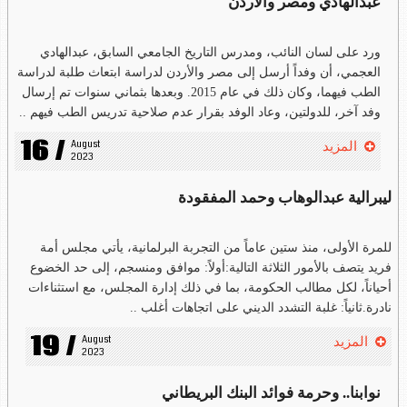
عبدالهادي ومصر والأردن
ورد على لسان النائب، ومدرس التاريخ الجامعي السابق، عبدالهادي
العجمي، أن وفداً أرسل إلى مصر والأردن لدراسة ابتعاث طلبة لدراسة
الطب فيهما، وكان ذلك في عام 2015. وبعدها بثماني سنوات تم إرسال
وفد آخر، للدولتين، وعاد الوفد بقرار عدم صلاحية تدريس الطب فيهم ..
16 /
August 
المزيد
2023
ليبرالية عبدالوهاب وحمد المفقودة
للمرة الأولى، منذ ستين عاماً من التجربة البرلمانية، يأتي مجلس أمة
فريد يتصف بالأمور الثلاثة التالية:أولاً: موافق ومنسجم، إلى حد الخضوع
أحياناً، لكل مطالب الحكومة، بما في ذلك إدارة المجلس، مع استثناءات
نادرة.ثانياً: غلبة التشدد الديني على اتجاهات أغلب ..
19 /
August 
المزيد
2023
نوابنا.. وحرمة فوائد البنك البريطاني