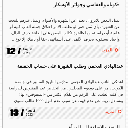
«كونا» والعفاسي وجوائز الأوسكار
يميل البعض للانزواء، بعيدا عن الشهرة والأضواء. ويميل غيرهم للبحث
عن الشهرة، بأي ثمن حتى لو تطلب الأمر اختلاق جملة ألقاب فنية أو
علمية أو دراسية، وما ظاهرة تكالب البعض على إضافة حرف الدال،
وأحيانا يسبقونه بحرف الألف، على أسمائهم، حقا أو باطلا، إلا نوع ..
12 /
August 
المزيد
2023
عبدالهادي العجمي وطلب الشهرة على حساب الحقيقة
اشتكى النائب عبدالهادي العجمي، مدرّس التاريخ السابق في جامعة
الكويت، من على بوديوم المجلس، من انخفاض عدد المقبولين للدراسة
في كلية الطب، على الرغم من تقدّم الكثير من «المتفوقين» لها!
وتساءل، ربما عن عدم فهم، عن سبب عدم قبول 1000 طالب سنوي ..
13 /
August 
المزيد
2023
الرقية والإساءة إلى المرأة