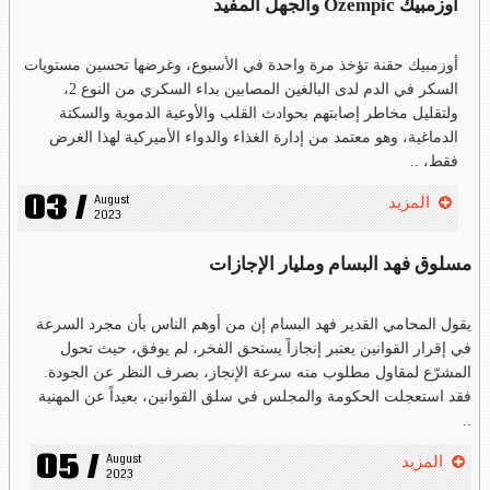
أوزمبيك Ozempic والجهل المفيد
أوزمبيك حقنة تؤخذ مرة واحدة في الأسبوع، وغرضها تحسين مستويات
السكر في الدم لدى البالغين المصابين بداء السكري من النوع 2،
ولتقليل مخاطر إصابتهم بحوادث القلب والأوعية الدموية والسكتة
الدماغية، وهو معتمد من إدارة الغذاء والدواء الأميركية لهذا الغرض
فقط، ..
03 /
August 
المزيد
2023
مسلوق فهد البسام ومليار الإجازات
يقول المحامي القدير فهد البسام إن من أوهم الناس بأن مجرد السرعة
في إقرار القوانين يعتبر إنجازاً يستحق الفخر، لم يوفق، حيث تحول
المشرّع لمقاول مطلوب منه سرعة الإنجاز، بصرف النظر عن الجودة.
فقد استعجلت الحكومة والمجلس في سلق القوانين، بعيداً عن المهنية
..
05 /
August 
المزيد
2023