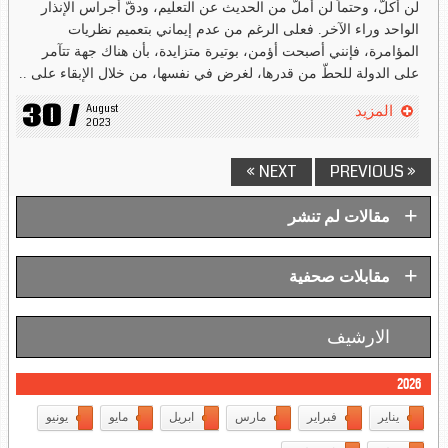
لن أكلَّ، وحتماً لن أملَّ من الحديث عن التعليم، ودقّ أجراس الإنذار
الواحد وراء الآخر. فعلى الرغم من عدم إيماني بتعميم نظريات
المؤامرة، فإنني أصبحت أؤمن، بوتيرة متزايدة، بأن هناك جهة تتآمر
على الدولة للحطّ من قدرها، لغرض في نفسها، من خلال الإبقاء على ..
30 /
August 
المزيد
2023
NEXT »
« PREVIOUS
+
مقالات لم تنشر
+
مقابلات صحفية
الارشيف
2026
يناير
فبراير
مارس
ابريل
مايو
يونيو