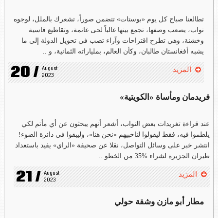
تطالعنا صباح كل يوم «بوستات» تتضمن صوراً، تشعرك بالملل، لوجوه
نواب، يصعب وصفها، تجمع بينها غالباً لحى غانمة، وتقاطيع قاسية
وخشنة، وهي تطرح اقتراحات وآراء تصب في تحويل الدولة إلى ما
يشبه أفغانستان طالبان، وكأن العالم، بملياراته الثمانية، و ..
20 /
August 
المزيد
2023
فريدمان ومأساة «الكويتية»
عند قراءة تغريدات بعض النواب، أشعر أنهم يبحثون عن أي مأتم لكي
يلطموا فيه، فقط ليقولوا لناخبيهم «نحن هنا»، وليبقوا في دائرة الضوء!
انتشر خبر على وسائل التواصل، نقلا عن صحيفة «الراي» يفيد باستعداد
طيران الجزيرة لشراء %35 من الخطو ..
21 /
August 
المزيد
2023
مطار أبو مازن وشقة حولي