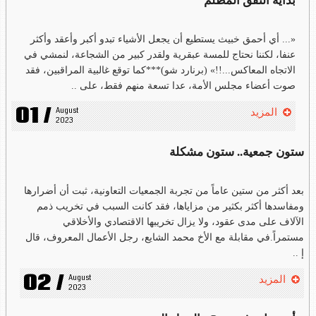
بداية النفق المظلم
«... أي أحمق خبيث يستطيع أن يجعل الأشياء تبدو أكبر وأعقد وأكثر
عنفا، لكننا نحتاج للمسة عبقرية ولقدر كبير من الشجاعة، لنمشي في
الاتجاه المعاكس...!!» (برنارد شو)***كما توقع غالبية المراقبين، فقد
صوت أعضاء مجلس الأمة، عدا تسعة منهم فقط، على ..
01 /
August 
المزيد
2023
ستون جمعية.. ستون مشكلة
بعد أكثر من ستين عاماً من تجربة الجمعيات التعاونية، ثبت أن أضرارها
ومفاسدها أكثر بكثير من مزاياها، فقد كانت السبب في تخريب ذمم
الآلاف على مدى عقود، ولا يزال تخريبها الاقتصادي والأخلاقي
مستمراً.في مقابلة مع الأخ محمد الشايع، رجل الأعمال المعروف، قال
إ ..
02 /
August 
المزيد
2023