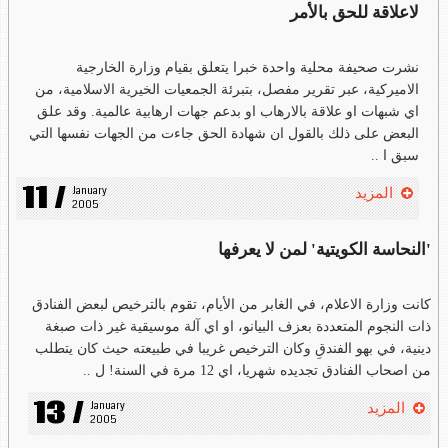
لاعلاقة للحق بالأمر
نشرت صحيفة محلية واحدة خبرا يتعلق بقيام وزارة الخارجية
الاميركية، عبر تقرير مفصل، بتبرئة الجمعيات الخيرية الاسلامية، من
اي شبهات او علاقة بالارهاب او بدعم جهات ارهابية عالمية. وقد علق
البعض على ذلك بالقول ان شهادة الحق جاءت من الجهات نفسها التي
سبق ا ..
11 /
January 
المزيد
2005
'النحاسة الكويتية' لمن لا يعرفها
كانت وزارة الاعلام، في الغابر من الأيام، تقوم بالترخيص لبعض الفنادق
ذات النجوم المتعددة بعزف البيانو، او اي آلة موسيقية غير ذات صبغة
دينية، في بهو الفندقِ وكان الترخيص غريبا في طبيعته حيث كان يتطلب
من اصحاب الفنادق تجديده شهريا، اي 12 مرة في السنة! ل ..
13 /
January 
المزيد
2005