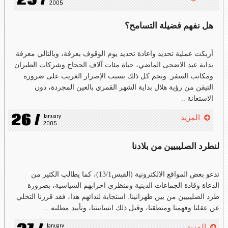
25 /
2005
هل نفهم فضيلة التسامح؟
أربكت عملية تحديد واعادة تحديد يوم الوقوف بعرفة، وبالتالي معرفة
بداية عيد الاضحى الماضي، حياة مئات آلاف الحجاج وشركات الطيران
ومكاتب السفر. ونجم كل ذلك بسبب الإصرار الغريب على ضرورة
التيقن من رؤية هلال بداية الشهر القمري بالعين المجردة، دون
الاستعانة ..
26 /
January 
المزيد
2005
لنطرد الصليبيين من بلادنا
تدعو بعض المواقع الالكترونية (القبس13/1)، كما يطالب الكثير من
الدعاة وقادة الجماعات الدينية ومنظري احزابهم السياسية، بضرورة
طرد الصليبيين من بين ظهرانينا. استجابة لندائهم هذا، فقد قررنا التخلي
عن عقلنا وفهمنا ومنطقنا، وقبل ذلك انسانيتنا، وتأييد مطلبه ..
January 
المزيد