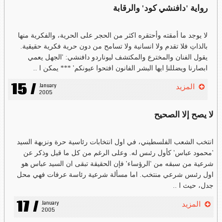
رواية 'دافنشي كود' والرقابة
لا يوجد ما أمقته وأحتقره اكثر من الحجر على الحرية، والفكرية منها
بالذاتِ فلا تقدم ولا انسانية ولا تسامح من دون حرية فكرية حقيقية.
يقول الفنان والمخترع والمكتشف ليوناردو دافنشي: 'الجهل يعمي
ابصارنا ويضللناِ ايها البشر الفانون افتحوا عيونكم' *** يمكن ا ..
15 /
January 
المزيد
2005
لا يصح إلا الصحيح
انتخب الشعب الفلسطيني، في اول انتخابات رئاسية حرة ونزيهة السيد
'محمود عباس' كأول رئىس له. وعلى الرغم من كل ما قيل وذكر عن
شرعية من سبقه من 'الرؤساء' فإن الحقيقة تبقى ان السيد عباس هو
اول رئىس شرعي منتخب. اما مسألة شرعية رئاسة عرفات فهي محل
جدل، حيث ا ..
17 /
January 
المزيد
2005