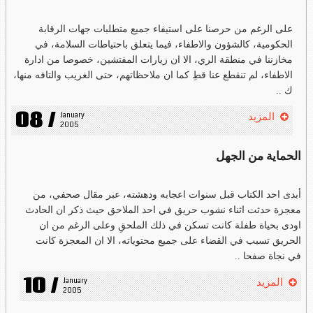
على الرغم من حرصنا على استيفاء جميع متطلبات جهات الرقابة
الحكومية، كالشؤون والاطفاء، فيما يتعلق باحتياطات السلامة، في
مخازننا في منطقة الري، الا ان زيارات المفتشين، خصوصا من ادارة
الاطفاء، لم تنقطع عنا قطِ كما ان ملاحظاتهم، حتى الغريب والتافه منها،
ك ..
08 /
January 
المزيد
2005
الحماية من الجهل
أبدى احد الكتاب قبل سنوات اعجابه ودهشته، عبر مقال صحفي، من
معجزة حدثت اثناء نشوب حريق في احد الملاحق حيث ذكر ان الحادث
اودى بحياة طفلة كانت تسكن في ذلك الملحقِ وعلى الرغم من ان
الحريق تسبب في القضاء على جميع محتوياته، الا ان المعجزة كانت
في نجاة صفحا ..
10 /
January 
المزيد
2005