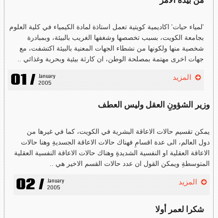
من بيده الأمر
'لمياء حيات' اكاديمية كويتية تعمل استاذة لمادة الكيمياء في كلية العلوم
بجامعة الكويت، بسبب تخصصها وشغفها الغريب بالبيئة، وبمبادرة
شخصية منها ولكونها من نشطاء الجهات المعنية بالبيئة اكتشفت، مع
جهات اخرى مهتمة بمصلحة الوطن، ان كارثة بيئية وبحرية وغذائي ..
01 /
January 
المزيد
2005
وزير الشؤونِِ العقل وليس العطف
يمكن تقسيم حالات الاعاقة البشرية في الكويت، كما في غيرها من
دول العالم، الى عدة اقسامِ فهناك حالات الاعاقة الجسديةِ وهنا حالات
الاعاقة العقلية او النفسية الشديدةِ وهناك حالات الاعاقة النفسية العقلية
المتوسطةِ ويمكن القول ان عدد حالات القسم الاخير هي ..
02 /
January 
المزيد
2005
شكرا لعمر أولا