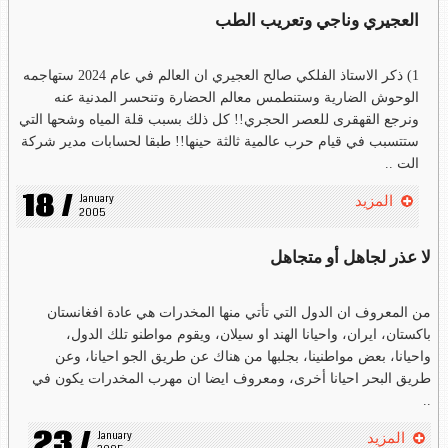
العجيري وناجي وتعريب الطب
1) ذكر الاستاذ الفلكي صالح العجيري ان العالم في عام 2024 ستهاجمه
الوحوش الضارية وستنطمس معالم الحضارة وتنحسر المدنية عنه
ونرجع القهقرى للعصر الحجري!! كل ذلك بسبب قلة المياه وشحها التي
ستتسبب في قيام حرب عالمية ثالثة حينها!! طبقا لحسابات مدير شركة
الت ..
18 /
January 
المزيد
2005
لا عذر لجاهل أو متجاهل
من المعروف ان الدول التي تأتي منها المخدرات هي عادة افغانستان
باكستان، ايران، واحيانا الهند او سيلان، ويقوم مواطنو تلك الدول،
واحيانا، بعض مواطنينا، بجلبها من هناك عن طريق الجو احيانا، وعن
طريق البحر احيانا أخرى، ومعروف ايضا ان مهرب المخدرات يكون في
..
23 /
January 
المزيد