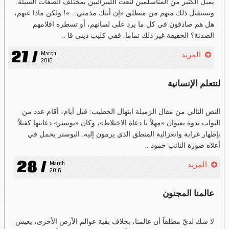
يميل الكثير من المتأسلمين لنعت الليبراليين بمختلف الصفات السيئة.
وسنتقبل ذلك منهم من منطلق «إن أتتك مذمتي…»! ولكن ماذا عنهم​،
هل هم صادقون في كل ما يرد على لسانهم، أو تسطره اقلامهم
الصدئة؟ الحقيقة غير ذلك تماما. ففي كليب ديني قا ..
27 /
March 
المزيد
2016
لنتعلم الإنسانية
النص التالي من مقال الزميلة ابتهال الخطيب: قبل أيام، أقام عدد من
النواب ندوة بعنوان «مهلاً يا دعاة الاختلاط»، وكان «بوستر» دعايتها كفيلاً
بإظهار غرابة وانعزالية المنطق الذي يرمون إليه. البوستر يحمل في
أعلاه صورة النائب حمود ..
28 /
March 
المزيد
2016
عالمنا المجنون
لا شك لديّ مطلقاً أن عالمنا، بخلاف بقية عوالم الأرض الأخرى، يعيش