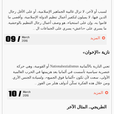
لسبب أو لآخر، لا تزال غالبية الجماهير الإسلامية، أو على الأقل رجال
الدين فيها، لا يميلون لتكفير أعمال تنظيم الدولة الإسلامية، وأقصى ما
قاموا به، وإن على استحياء، هو وصف أعمال رجال التنظيم بالوحشية.
ما يسري على «داعش» يسري على الجماعات ال ..
09 /
March 
المزيد
2016
نازية «الإخوان»
تعني النازية بالألمانية Nationalsozialismus أو القومية، وهي حركة
عنصرية سياسية تأسست في ألمانيا بعد هزيمتها في الحرب العالمية
الأولى، سعت لأن تكون «ألمانيا فوق الجميع»، ولسيادة الجنس الآري.
ومن خلال هذه الفكرة تمكّن أدولف هتلر من الفوز ..
10 /
March 
المزيد
2016
الطريجي.. المثال الآخر