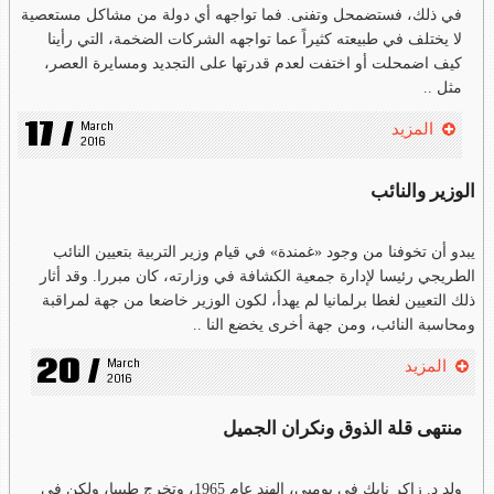
في ذلك، فستضمحل وتفنى. فما تواجهه أي دولة من مشاكل مستعصية
لا يختلف في طبيعته كثيراً عما تواجهه الشركات الضخمة، التي رأينا
كيف اضمحلت أو اختفت لعدم قدرتها على التجديد ومسايرة العصر،
مثل ..
17 /
March 
المزيد
2016
الوزير والنائب
يبدو أن تخوفنا من وجود «غمندة» في قيام وزير التربية بتعيين النائب
الطريجي رئيسا لإدارة جمعية الكشافة في وزارته، كان مبررا. وقد أثار
ذلك التعيين لغطا برلمانيا لم يهدأ، لكون الوزير خاضعا من جهة لمراقبة
ومحاسبة النائب، ومن جهة أخرى يخضع النا ..
20 /
March 
المزيد
2016
منتهى قلة الذوق ونكران الجميل
ولد د. زاكر نايك في بومبي، الهند عام 1965، وتخرج طبيبا، ولكن في