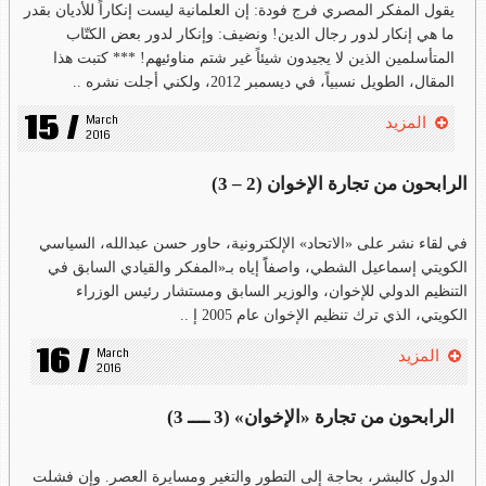
يقول المفكر المصري فرج فودة: إن العلمانية ليست إنكاراً للأديان بقدر
ما هي إنكار لدور رجال الدين! ونضيف: وإنكار لدور بعض الكتّاب
المتأسلمين الذين لا يجيدون شيئاً غير شتم مناوئيهم! *** كتبت هذا
المقال، الطويل نسبياً، في ديسمبر 2012، ولكني أجلت نشره ..
15 /
March 
المزيد
2016
الرابحون من تجارة الإخوان (2 – 3)
في لقاء نشر على «الاتحاد» الإلكترونية، حاور حسن عبدالله، السياسي
الكويتي إسماعيل الشطي، واصفاًَ إياه بـ«المفكر والقيادي السابق في
التنظيم الدولي للإخوان، والوزير السابق ومستشار رئيس الوزراء
الكويتي، الذي ترك تنظيم الإخوان عام 2005 إ ..
16 /
March 
المزيد
2016
الرابحون من تجارة «الإخوان» (3 ــــ 3)
الدول كالبشر، بحاجة إلى التطور والتغير ومسايرة العصر. وإن فشلت