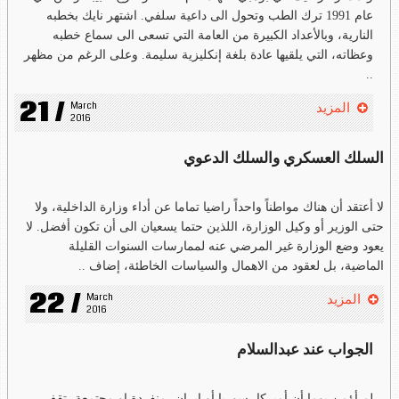
عام 1991 ترك الطب وتحول الى داعية سلفي. اشتهر نايك بخطبه
النارية، وبالأعداد الكبيرة من العامة التي تسعى الى سماع خطبه
وعظاته، التي يلقيها عادة بلغة إنكليزية سليمة. وعلى الرغم من مظهر
..
21 /
March 
المزيد
2016
السلك العسكري والسلك الدعوي
لا أعتقد أن هناك مواطناً واحداً راضيا تماما عن أداء وزارة الداخلية، ولا
حتى الوزير أو وكيل الوزارة، اللذين حتما يسعيان الى أن تكون أفضل. لا
يعود وضع الوزارة غير المرضي عنه لممارسات السنوات القليلة
الماضية، بل لعقود من الاهمال والسياسات الخاطئة، إضاف ..
22 /
March 
المزيد
2016
الجواب عند عبدالسلام
لم أؤمن يوما أن أميركا، سوريا أو إيران، منفردة او مجتمعة، تقف