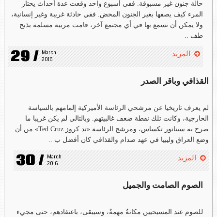
حالة جنون غير مسبوقة. ففي أسبوع واحد وقعت عدة أحداث يحتار
المرء كيف يصفها بغير الجنون المحض. ففي حادثة غريبة وغير إنسانية،
ولا يمكن أن تسمع بها في أي مجتمع آخر، قامت مربية مسلمة بذبح
طف ..
29 /
March 
المزيد
2016
القذافي وباقر الصدر
لم يعرف تاريخيا عن مرشحي الرئاسة الأميركية إلمامهم بالسياسة
الخارجية، وكانت تلك نقطة ضعف غالبيتهم. وبالتالي لم يكن غريبا ما
صرح به سيناتور تكساس، ومرشح الرئاسة «تد كروز Ted Cruz» من أن
وضع العراق وليبيا في عهد صدام والقذافي كان أفضل ب ..
30 /
March 
المزيد
2016
الصوم الصامت والجميل
للصوم عند المسيحيين مكانةٌ مهمةٌ، وسيبقى، باعتقادهم، حتى مجيء