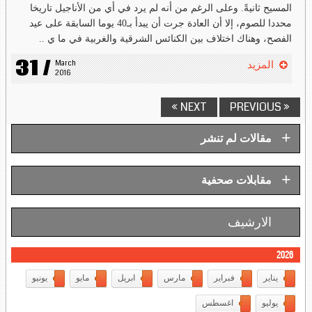
المسيح ثانيةً. وعلى الرغم من أنه لم يرد في أي من الأناجيل تاريخا
محددا للصوم، إلا أن العادة جرت أن يبدأ بـ40 يوما السابقة على عيد
الفصح، وهناك اختلاف بين الكنائس الشرقية والغربية في ما ي ..
31 /
March 
المزيد
2016
NEXT »
« PREVIOUS
+
مقالات لم تنشر
+
مقابلات صحفية
الارشيف
2026
يناير
فبراير
مارس
ابريل
مايو
يونيو
يوليو
اغسطس