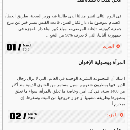
الحل بيدك يا سيدة هند
في اليوم التالي لنشر مقالنا الذي طالبنا فيه وزير الصحة، بطريق الخطأ،
الاهتمام بموضوع بناء دار لكبار السن، قامت القبس بنشر خبر عن تبرع
جمعية كويتية، «إعانة المرضى»، بمبلغ كبير لبناء دار للعجزة في
جمهورية ألبانيا، التي لا يعرف %98 من الشع ..
01 /
March 
المزيد
2016
المرأة ووصولية الإخوان
ا شك أن المجموعة البشرية الوحيدة في العالم، التي لا يزال رجال
الدين فيها يمطرون شعوبهم بسيل مستمر من الفتاوى الدينية منذ أكثر
من 1400 سنة، في كل أمر، وخاصة ما تعلق بالمرأة، سواء ما تعلق
بمظهرها وطريقة مشيتها أو جواز خروجها من البيت وسفرها، إن
بمحرم أ ..
02 /
March 
المزيد
2016