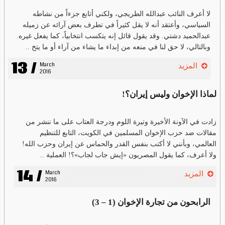
لا أعرف النائب عبدالله الطريجي، ولكني أتابع جزءاً من نشاطه
السياسي، وأعتقد أنه لا يقل كثيراً في تطرف بعض آرائه عن زميله
عبدالحميد دشتي. وقد يقول قائل إنه يتكسب انتخابياً، كما يفعل غيره.
وبالتالي، لا حق لنا في منعه من إبداء ما يشاء من آراء أو ما يتخ ..
13 /
March 
المزيد
2016
لماذا الإخوان وليس إيران؟!
زادت في الآونة الأخيرة وتيرة اللوم ودرجة العتاب على ما ننشر من
مقالات ضد حزب الإخوان المسلمين في الكويت، التابع للتنظيم
العالمي، وبأنني لا أكتب بنفس القدر والحماس عن إيران وحزب الله!
ولا أعرف، كما يقول المصريون «إيش جاب لجاب»؟! العملية ..
14 /
March 
المزيد
2016
الرابحون من تجارة الإخوان (1 – 3)