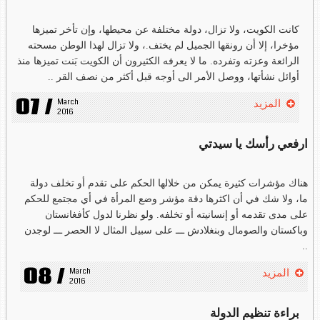
كانت الكويت، ولا تزال، دولة مختلفة عن محيطها، وإن تأخر تميزها
مؤخرا، إلا أن رونقها الجميل لم يختف.، ولا تزال لهذا الوطن مسحته
الرائعة وعزته وتفرده. ما لا يعرفه الكثيرون أن الكويت بَنت تميزها منذ
أوائل نشأتها، ووصل الأمر الى أوجه قبل أكثر من نصف القر ..
07 /
March 
المزيد
2016
ارفعي رأسك يا سيدتي
هناك مؤشرات كثيرة يمكن من خلالها الحكم على تقدم أو تخلف دولة
ما، ولا شك في أن اكثرها دقة مؤشر وضع المرأة في أي مجتمع للحكم
على مدى تقدمه أو إنسانيته أو تخلفه. ولو نظرنا لدول كأفغانستان
وباكستان والصومال وبنغلادش ـــ على سبيل المثال لا الحصر ـــ لوجدن
..
08 /
March 
المزيد
2016
براءة تنظيم الدولة