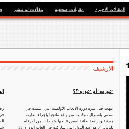
المقالات الاخيرة
مقابلات صحفية
مقالات لم تنشر
ق
الارشيف
'عورت' أم 'عوره'؟؟
ال
انتهت قبل فترة دورة الالعاب الاولمبية التي اقيمت في
سدني باستراليا، وقمت من واقع نتائجها باجراء مقارنة
في 
مبدئية ودراسة بدائية لبعض نتائجها وتوصلت من الارقام
للتالي: 64 هو عدد الدول التي شاركت في العاب الدورة. 11
شوا