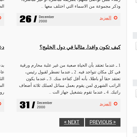
وذكر مجموعة من الاسماء التي اختلف معها ..
الص
26 /
December 
المزيد
2000
كيف تكون وافدا. مثاليا في دول الخليج؟
دع
1 ـ عندما تعتقد بأن الحياة صعبة من غير علبة محارم ورقية
بدع
في كل مكان تتواجد فيه. 2 ـ عندما تضطر لقبول رئيس،
عاص
تعتقد حقا أو باطلا، بأنه أقل كفاءة منك. 3 ـ عندما يكون
الث
الراتب الشهري لمن يقوم بعمل مماثل لعملك ثلاثة أضعاف
الس
راتبك. 4 ـ عندما تقوم بتشغيل جهاز الت ..
روم
31 /
December 
المزيد
2000
NEXT »
« PREVIOUS