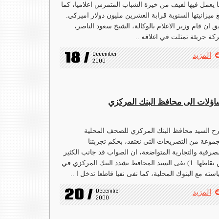
 يعمل فيها لفيف من خيرة الشباب المتمرس اعلاميا، كما
غ ميزانيتها السنوية قرابة العشرين مليون دولار اميركي.
 ان قام وزير الاعلام بالوكالة، الشيخ سعود الناصر،
كة جريئة تمثلت في اغلاقه ..
18 /
December 
المزيد
2000
اؤلات الى محافظ البنك المركزي
 السيد محافظ البنك المركزي للصحف المحلية
موعة من التصريحات التي نعتقد، بحكم تجربتنا
صرفية والتجارية المتواضعة، ان الصواب قد جانب الكثير
من نقاطها: 1) نفى السيد المحافظ تشدد البنك المركزي في
سته مع البنوك المحلية، كما نفى نفيا قاطعا تدخل ا ..
20 /
December 
المزيد
2000