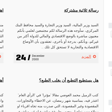
رسالة ثلاثية مشتركة
اه
السيد وزير المالية، السيد وزير التجارة والسيد محافظ البنك
منذ
المركزي، سأوجه هذه الرسالة لكم مجتمعين لعلمي بأنكم
ايد
معنيون مباشرة بالوضع الاقتصادي والمالي للدولة أكثر من
الن
غيركم، وبأنكم، بدرجة أو بأخرى، تعتقدون بأن الأوضاع
الس
الاقتصادية والتجارية لا تستحق كل تلك ..
اسو
24 /
December 
المزيد
2000
هل يستطيع التطبع أن يغلب الطبع؟
أه
كتب الزميل محمد العوضي مقالا 'مؤثرا' في 'الرأي العام'
كتب
اعتذر فيه، بمناسبة شهر رمضان، عن الاخطاء والتجاوزات،
واع
المقصودة وغير المقصودة، التي صدرت منه تجاه اقرباء او
الص
زملاء ممن تواصل معهم، بطريقة مباشرة او غير مباشرة،
الب