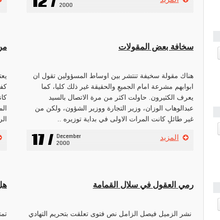
12 /
2000
سخافة بعض المقولات
من
هناك مقولة سخيفة تنتشر بين اوساط المسؤولين تقول ان
يعت
ابوابهم مشرعة امام الجميعِ والحقيقة غير ذلك كليا، كما
كفر
يعرف الكثيرون. حاولت اكثر من مرة الاتصال بالسيد
كان
عبدالوهاب الوزان، وزير التجارة ووزير الشؤون، ولكن من
الم
غير طائلِ كانت المرات الاولى في بداية توزيره ..
الر
17 /
December 
المزيد
2000
رمي العقول في سلال القمامة
هل
نشر الزميل فيصل الزامل نص فتوى تعلقت بتحريم التهادي
تمت