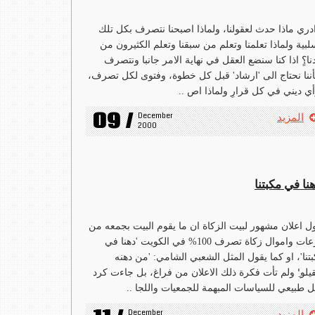
ادري ماذا حدث لعقولنا، ولماذا اصبحنا نتصرف بكل تلك
لبية ولماذا تعلمنا وتعلم من سبقنا وتعلم الكثيرون من
نا؟ِِ اذا كنا سنضع العقل في نهاية الامر جانبا ونتصرف
ننا نحتاج الى 'ارشاد' قبل كل خطوة، وفتوى لكل تصرف،
ي ديني في كل قرارِ ولماذا اص ..
09 /
December 
المزيد
2000
نا في مكبتنا
ل اعلان مشهور لبيت الزكاة ان ما يقوم البيت بجمعه من
تبرعات واموال زكاة تصرف 100% في الكويت 'دهنا في
تنا'، او كما يقول المثل الشعبي الشامي: 'من دهنه
لو'ِ ولم تأت فكرة ذلك الاعلان من فراغ، بل جاءت كرد
 طبيعي للسياسات المبهمة للجمعيات واللجا ..
December 
المزيد