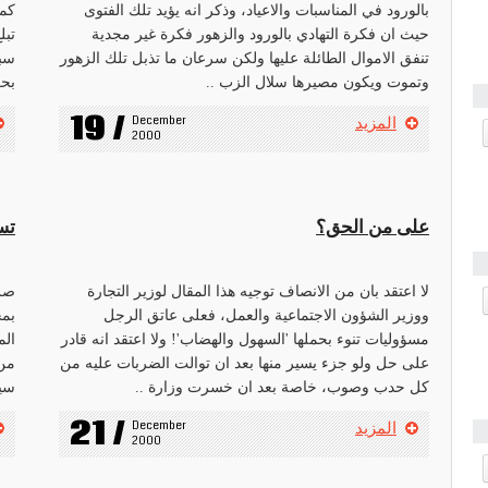
بالورود في المناسبات والاعياد، وذكر انه يؤيد تلك الفتوى
كما
حيث ان فكرة التهادي بالورود والزهور فكرة غير مجدية
تبل
تنفق الاموال الطائلة عليها ولكن سرعان ما تذبل تلك الزهور
سبق
وتموت ويكون مصيرها سلال الزب ..
بحر
19 /
December 
المزيد
2000
على من الحق؟
تس
لا اعتقد بان من الانصاف توجيه هذا المقال لوزير التجارة
صرح
ووزير الشؤون الاجتماعية والعمل، فعلى عاتق الرجل
بمج
مسؤوليات تنوء بحملها 'السهول والهضاب'! ولا اعتقد انه قادر
الم
على حل ولو جزء يسير منها بعد ان توالت الضربات عليه من
كل حدب وصوب، خاصة بعد ان خسرت وزارة ..
سيا
21 /
December 
المزيد
2000