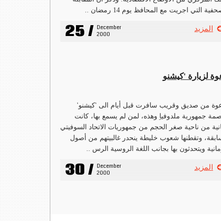
حفية التي اجريت مع المحافظ يوم 14 رمضان ..
25 /
December 
المزيد
2000
وة لزيارة 'كيشنو
وة من صديق وقريب سافرت قبل أيام الى 'كيشنو'
مة جمهورية ملدوفياِ وهذه، لمن لم يسمع بها، كانت
انية من ناحية صغر الحجم من جمهوريات الاتحاد السوفيتي
ابقة، وتقطنها شعوب خليطة ينحدر غالبيتهم من أصول
انية ويتحدثون بها بجانب اللغة الروسية الرس ..
30 /
December 
المزيد
2000