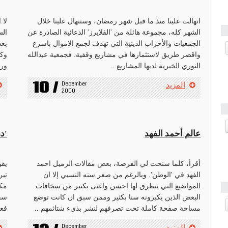
انهالت علينا منذ ما قبل شهر رمضان، وستنهال علينا خلال
لا 
الشهر كله، مجموعة هائلة من 'الفلايرز' الدعائية الصادرة عن
الس
الجمعيات والأحزاب الدينية التي تهدف لجمع الاموال باسرع
بعد
واقصر طريق لاستثمارها في مشاريع وقفية. فجمعية عبدالله
وكأ
النوري الخيرية لديها المشاريع ..
ورأ
10 /
December 
المزيد
2000
عالم أحمد الفهد
'ده
أقرأ، كلما سنحت لي الفرصة، بعض مقالات الزميل احمد
يقو
الفهد في 'الوطن'. وبالرغم من صغر سنه النسبي إلا ان
المواضيع التي يتطرق لها احسن واغنى بكثير من سخافات
مكب
البعض الذين يكبرونه سنا بكثير وممن سبق ان كانت توضع
سقي
مساحة صفحة كاملة تحت تصرفهم لنشر بذيء شتائمهم ..
فعل
December 
المزيد