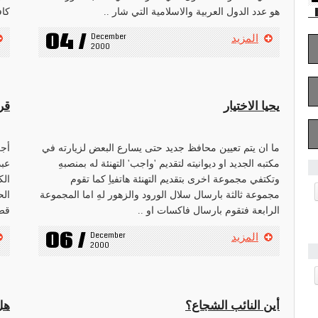
h
هو عدد الدول العربية والاسلامية التي شار ..
كاف
04 /
December 
المزيد
2000
يحيا الاختيار
قر
ما ان يتم تعيين محافظ جديد حتى يسارع البعض لزيارته في
مكتبه الجديد او ديوانيته لتقديم 'واجب' التهنئة له بمنصبهِ
عبد
وتكتفي مجموعة اخرى بتقديم التهنئة هاتفياِ كما تقوم
الك
مجموعة ثالثة بارسال سلال الورود والزهور لهِ اما المجموعة
الح
الرابعة فتقوم بارسال فاكسات او ..
قضي
06 /
December 
المزيد
2000
أين النائب الشجاع؟
هل