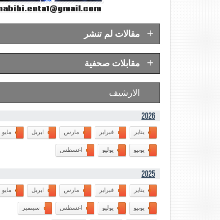
abibi.enta1@gmail.com
+
مقالات لم تنشر
+
مقابلات صحفية
الارشيف
2026
يناير
فبراير
مارس
ابريل
مايو
يونيو
يوليو
اغسطس
2025
يناير
فبراير
مارس
ابريل
مايو
يونيو
يوليو
اغسطس
سبتمبر