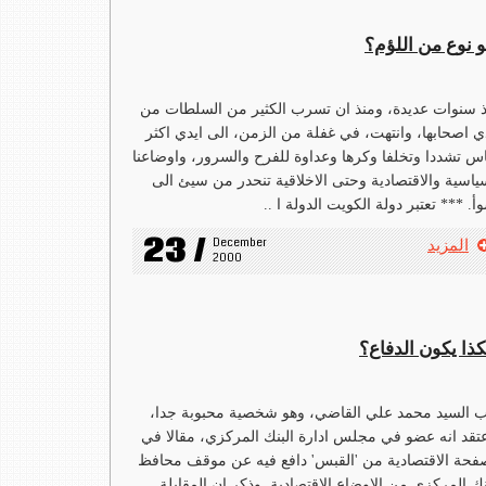
و نوع من اللؤم؟
 سنوات عديدة، ومنذ ان تسرب الكثير من السلطات من
ي اصحابها، وانتهت، في غفلة من الزمن، الى ايدي اكثر
اس تشددا وتخلفا وكرها وعداوة للفرح والسرور، واوضاعنا
ياسية والاقتصادية وحتى الاخلاقية تنحدر من سيئ الى
أ. *** تعتبر دولة الكويت الدولة ا ..
23 /
December 
المزيد
2000
كذا يكون الدفاع؟
 السيد محمد علي القاضي، وهو شخصية محبوبة جدا،
تقد انه عضو في مجلس ادارة البنك المركزي، مقالا في
فحة الاقتصادية من 'القبس' دافع فيه عن موقف محافظ
نك المركزي من الاوضاع الاقتصادية. وذكر ان المقابلة