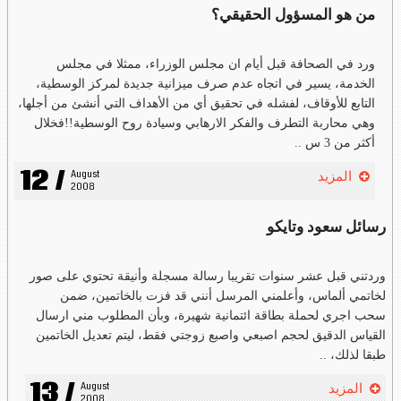
من هو المسؤول الحقيقي؟
ورد في الصحافة قبل أيام ان مجلس الوزراء، ممثلا في مجلس
الخدمة، يسير في اتجاه عدم صرف ميزانية جديدة لمركز الوسطية،
التابع للأوقاف، لفشله في تحقيق أي من الأهداف التي أنشئ من أجلها،
وهي محاربة التطرف والفكر الارهابي وسيادة روح الوسطية!!فخلال
أكثر من 3 س ..
12 /
August 
المزيد
2008
رسائل سعود وتايكو
وردتني قبل عشر سنوات تقريبا رسالة مسجلة وأنيقة تحتوي على صور
لخاتمي ألماس، وأعلمني المرسل أنني قد فزت بالخاتمين، ضمن
سحب اجري لحملة بطاقة ائتمانية شهيرة، وبأن المطلوب مني ارسال
القياس الدقيق لحجم اصبعي واصبع زوجتي فقط، ليتم تعديل الخاتمين
طبقا لذلك، ..
13 /
August 
المزيد
2008