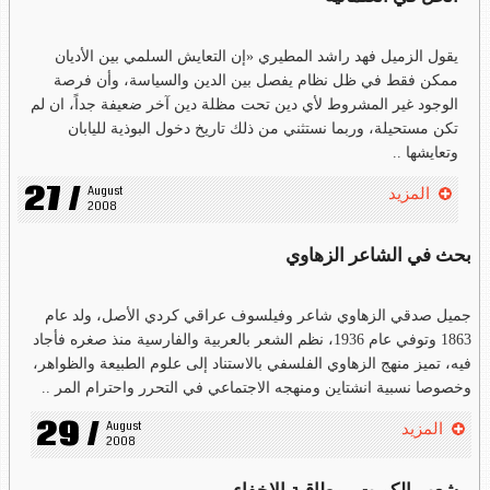
يقول الزميل فهد راشد المطيري «إن التعايش السلمي بين الأديان
ممكن فقط في ظل نظام يفصل بين الدين والسياسة، وأن فرصة
الوجود غير المشروط لأي دين تحت مظلة دين آخر ضعيفة جداً، ان لم
تكن مستحيلة، وربما نستثني من ذلك تاريخ دخول البوذية لليابان
وتعايشها ..
27 /
August 
المزيد
2008
بحث في الشاعر الزهاوي
جميل صدقي الزهاوي شاعر وفيلسوف عراقي كردي الأصل، ولد عام
1863 وتوفي عام 1936، نظم الشعر بالعربية والفارسية منذ صغره فأجاد
فيه، تميز منهج الزهاوي الفلسفي بالاستناد إلى علوم الطبيعة والظواهر،
وخصوصا نسبية انشتاين ومنهجه الاجتماعي في التحرر واحترام المر ..
29 /
August 
المزيد
2008