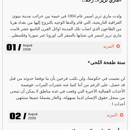
«ماري تريز».. رجلا!!
ولدت ماري تريز اسمر عام 1804 في خيمة بين خرائب مدينة نينوى
العراقية التاريخية، التي قام والدها الوجيه بالنزوح إليها من بغداد هربا
من الطاعون الذي اصاب تلك المدينة اوائل القرن التاسع عشر.قامت
ماري تريز اسمر في شبابها بالسفر الى اوروبا عبر سوريا وفلسطي ..
01 /
August 
المزيد
2008
سنة طفحة اللحى*
لن نشمت في حكومتنا، ولن نكتب فرحين بأن ما توقعنا حدوثه من قبل
قد حصل، على الرغم من أننا كتبنا عنه عشرات المرات، فوصمة
الأحداث العمالية الأخيرة التي وقعت في عدة مناطق لا يمكن أن تمحى
من سجل حقوق الإنسان لدينا بسهولة، والعار يشملنا جميعا.ستنتهي
أحداث ا ..
02 /
August 
المزيد
2008