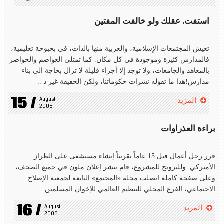
استفت. عقلك ولو خالفت المفتين
تعيش المجتمعات الإسلامية، والعربية منها بالذات، في بحبوحة تعليمية،
فالمدارس كثيرة وموجودة في كل مكان. كما تمتلئ العواصم والحواضر
بالمعاهد والجامعات، ولا توجد إلا أجزاء قليلة لا تزال بحاجة الى بناء
مدارس!هذا ما تقوله نشرات حكوماتنا، ولكن الحقيقة غير ذ ..
15 /
August 
المزيد
2008
براءة العذراوات
قرر رجل أعمال قبل 15 عاماً تقريباً إنشاء مستشفى على الطراز
الأميركي. وللترويج للمشروع، قام بنشر إعلان ملون في جميع الصحف،
وعلى صفحة كاملة.اتصلت مجلة «المجتمع» التابعة لجمعية الإصلاح
الاجتماعي، الفرع المحلي للتنظيم العالمي للإخوان المسلمين ..
16 /
August 
المزيد
2008