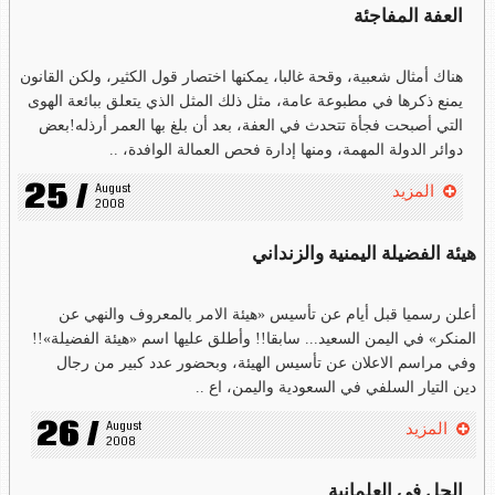
العفة المفاجئة
هناك أمثال شعبية، وقحة غالبا، يمكنها اختصار قول الكثير، ولكن القانون
يمنع ذكرها في مطبوعة عامة، مثل ذلك المثل الذي يتعلق ببائعة الهوى
التي أصبحت فجأة تتحدث في العفة، بعد أن بلغ بها العمر أرذله!بعض
دوائر الدولة المهمة، ومنها إدارة فحص العمالة الوافدة، ..
25 /
August 
المزيد
2008
هيئة الفضيلة اليمنية والزنداني
أعلن رسميا قبل أيام عن تأسيس «هيئة الامر بالمعروف والنهي عن
المنكر» في اليمن السعيد... سابقا!! وأطلق عليها اسم «هيئة الفضيلة»!!
وفي مراسم الاعلان عن تأسيس الهيئة، وبحضور عدد كبير من رجال
دين التيار السلفي في السعودية واليمن، اع ..
26 /
August 
المزيد
2008
الحل في العلمانية