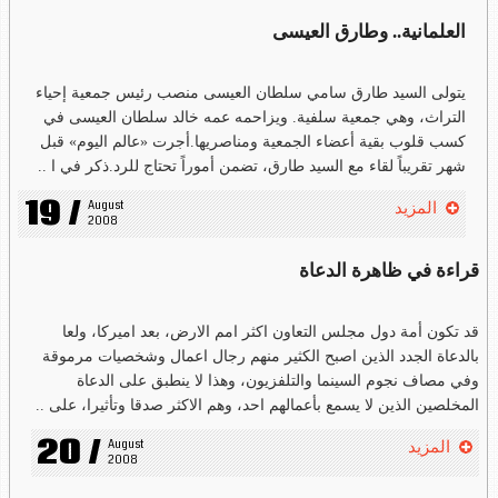
العلمانية.. وطارق العيسى
يتولى السيد طارق سامي سلطان العيسى منصب رئيس جمعية إحياء
التراث، وهي جمعية سلفية. ويزاحمه عمه خالد سلطان العيسى في
كسب قلوب بقية أعضاء الجمعية ومناصريها.أجرت «عالم اليوم» قبل
شهر تقريباً لقاء مع السيد طارق، تضمن أموراً تحتاج للرد.ذكر في ا ..
19 /
August 
المزيد
2008
قراءة في ظاهرة الدعاة
قد تكون أمة دول مجلس التعاون اكثر امم الارض، بعد اميركا، ولعا
بالدعاة الجدد الذين اصبح الكثير منهم رجال اعمال وشخصيات مرموقة
وفي مصاف نجوم السينما والتلفزيون، وهذا لا ينطبق على الدعاة
المخلصين الذين لا يسمع بأعمالهم احد، وهم الاكثر صدقا وتأثيرا، على ..
20 /
August 
المزيد
2008