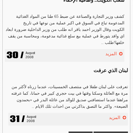
شعب الكويت.. وطاقية الإخفاء
كشف وزير التجارة والصناعة عن ضبط 65 طنا من المواد الغذائية
المدعومة تباع في السوق في اكبر عملية من نوعها في تاريخ
الكويت.وقال الوزير احمد باقر انه طلب من وزير الداخلية ضرورة ابعاد
اي وافد يتورط في عملية بيع سلع غذائية مدعومة، ومحاسبة من يقف
خلفها!طلب ..
30 /
August 
المزيد
2008
لبنان الذي عرفت
تعرفت على لبنان طفلا في منتصف الخمسينات، عندما زرناه لأكثر من
مرة مع العائلة وسكنا وقتها في بيت حجري كبير في حمانا، كما عرفته
مراهقا عندما استضافني صديق للوالد من عائلة البدر في «بحمدون
الضيعة». واكثر ما التصق بذاكرتي من احداث تلك الايام ..
31 /
August 
المزيد
2008