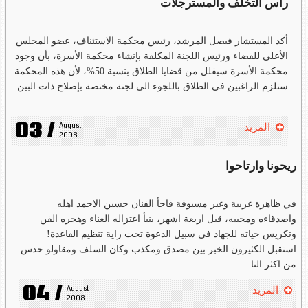
رأس التخلف والمسترجلات
أكد المستشار فيصل المرشد، رئيس محكمة الاستئناف، عضو المجلس
الأعلى للقضاء ورئيس اللجنة المكلفة بإنشاء محكمة الأسرة، بأن وجود
محكمة الأسرة سيقلل من قضايا الطلاق بنسبة 50%، لأن هذه المحكمة
ستلزم الراغبين في الطلاق باللجوء الى لجنة مختصة بإصلاح ذات البين
..
03 /
August 
المزيد
2008
ريحونا وارتاحوا
في ظاهرة غريبة وغير مسبوقة فاجأ الفنان حسين الاحمد اهله
واصدقاءه ومحبيه، قبل اربعة اشهر، بنبأ اعتزاله الغناء وهجره الفن
وتكريس حياته للجهاد في سبيل الدعوة تحت راية تنظيم القاعدة!
استقبل الكثيرون الخبر بين مصدق ومكذب وكان السلف ومقاولو حدس
من اكثر النا ..
04 /
August 
المزيد
2008