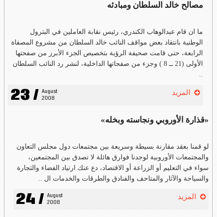
مصالح خالد السلطان ومبادئه
ما ان قام عبدالوهاب الكندري، رئيس نقابة العاملين في البترول
الوطنية بانتقاد بعض مواقف النائب خالد السلطان من مشروع المصفاة
الرابعة، حتى قامت صحيفة الرؤية بتخصيص الجزء الأبرز من صفحتها
الأولى (21 ــ 8 ) وجزء من صفحاتها الداخلية، لنشر رد النائب السلطان
..
23 /
August 
المزيد
2008
«قذارة الأوروبي ونجاسته وبخله»
لو قمنا بعقد مقارنة بسيطة وسريعة بين مجتمعات دول مجلس التعاون
والمجتمعات الأوروبية لوجدنا فوارق هائلة لا تصدق بين المجتمعين،
سواء في التعليم أو الزراعة أو الاقتصاد، دع عنك ارتياد الفضاء والتجارة
والسياحة والآثار والمتاحف والفنادق والطرقات والخدمات ال ..
24 /
August 
المزيد
2008