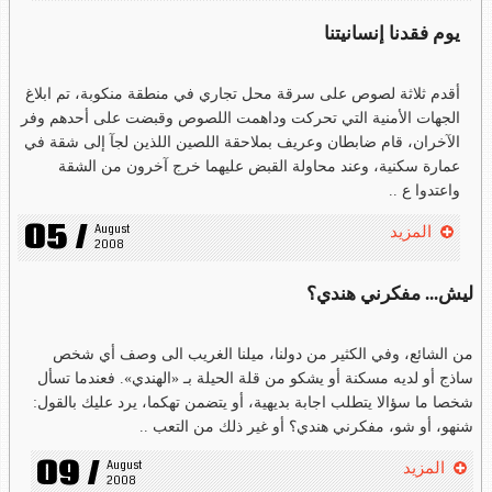
يوم فقدنا إنسانيتنا
أقدم ثلاثة لصوص على سرقة محل تجاري في منطقة منكوبة، تم ابلاغ
الجهات الأمنية التي تحركت وداهمت اللصوص وقبضت على أحدهم وفر
الآخران، قام ضابطان وعريف بملاحقة اللصين اللذين لجآ إلى شقة في
عمارة سكنية، وعند محاولة القبض عليهما خرج آخرون من الشقة
واعتدوا ع ..
05 /
August 
المزيد
2008
ليش... مفكرني هندي؟
من الشائع، وفي الكثير من دولنا، ميلنا الغريب الى وصف أي شخص
ساذج أو لديه مسكنة أو يشكو من قلة الحيلة بـ «الهندي». فعندما تسأل
شخصا ما سؤالا يتطلب اجابة بديهية، أو يتضمن تهكما، يرد عليك بالقول:
شنهو، أو شو، مفكرني هندي؟ أو غير ذلك من التعب ..
09 /
August 
المزيد
2008