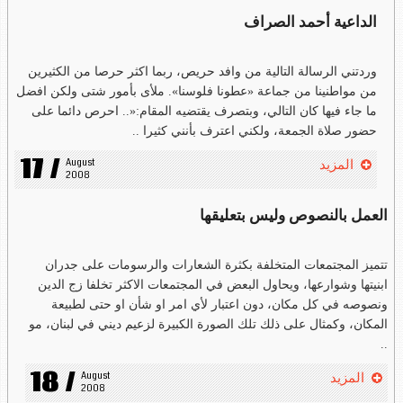
الداعية أحمد الصراف
وردتني الرسالة التالية من وافد حريص، ربما اكثر حرصا من الكثيرين
من مواطنينا من جماعة «عطونا فلوسنا». ملأى بأمور شتى ولكن افضل
ما جاء فيها كان التالي، وبتصرف يقتضيه المقام:«.. احرص دائما على
حضور صلاة الجمعة، ولكني اعترف بأنني كثيرا ..
17 /
August 
المزيد
2008
العمل بالنصوص وليس بتعليقها
تتميز المجتمعات المتخلفة بكثرة الشعارات والرسومات على جدران
ابنيتها وشوارعها، ويحاول البعض في المجتمعات الاكثر تخلفا زج الدين
ونصوصه في كل مكان، دون اعتبار لأي امر او شأن او حتى لطبيعة
المكان، وكمثال على ذلك تلك الصورة الكبيرة لزعيم ديني في لبنان، مو
..
18 /
August 
المزيد
2008