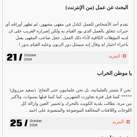
البحث عن عمل (من الإنترنت)
تقدم أحد الأشخاص للعمل كنادل في مقهى مشهور، لم تظهر أوراقه أي
خبرات تتعلق بالعمل الذي يود القيام بهِ ولكن إصراره الغريب على ان
لديه المؤهلات الكافية لأداء ذلك العمل، جعل صاحب المقهى يقبل
باجراء اختبار لهِ وقال إنه سيمثل دور الزبون وعليه القيام بدور ا ..
21 /
October 
المزيد
2004
يا موطن الخراب
'نحن لا نتستر بالعلمانية، بل نحن علمانيون حتى النخاع'. (سعيد مرزوق)
***** كتبنا قبل فترة تجاوزت الشهرين، كما كتبنا قبلها بسنوات، ولأكثر
من مرة، نطالب بلدية الكويت بالتحرك و'تحمير' العين وازالة كل
اللوحات واللافتات المخالفة الموضوعة والمنصوبة على اعمد ..
25 /
October 
المزيد
2004