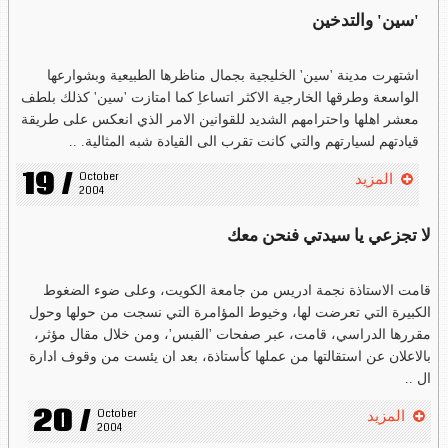
'سين' والتدخين
اشتهرت مدينة 'سين' الخليجية بجمال مناظرها الطبيعية وبشوارعها
الواسعة وطرقها الخارجية الاكثر اتساعاِ كما امتازت 'سين' كذلك بلطف
معشر اهلها واحترامهم الشديد للقوانين الامر الذي انعكس على طريقة
قيادتهم لسيارتهم والتي كانت تقرب الى القيادة شبه المثالية. ..
19 /
October 
المزيد
2004
لا تجزعي يا سيدتي فنحن معك
قامت الاستاذة نجمة ادريس من جامعة الكويت، وعلى ضوء الضغوط
الكبيرة التي تعرضت لها، وخيوط المؤامرة التي نسجت من حولها وحول
مقررها الدراسي، قامت، عبر صفحات 'القبس'، ومن خلال مقال مؤثر،
بالاعلان عن استقالتها من عملها كأستاذة، بعد ان يئست من وقوف ادارة
ال ..
20 /
October 
المزيد
2004