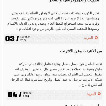
الكويت والديموقراطية والسحر
تعتبر الكويت دولة ذات تعداد سكاني لا يتجاوز الثمانمائة الف بكثير،
ومساحتها ايضا لا تزيد عن 15 الف كيلو متر مربع بكثيرِ لدى الكويت
وفرة مالية نتيجة استخراج النفط الخام وتصديرهِ تدين الدولة بالاسلام
ويسودها المذهب السني المالكي، بالرغم من وجود اقليات م ..
03 /
October 
المزيد
2004
من الانترنت وعن الانترنت
تقدم العاطل عن العمل لشغل وظيفة عامل نظافة لدى شركة
مايكروسوفت العملاقةِ بعد اختبار قصير قال له مدير التوظيف انه
مقبول للعمل في الشركةِ وطلب منه عنوان بريده الالكتروني على
شبكة الانترنت ليرسل له عقد العمل وتاريخ المباشرةِ فقال له الرجل
انه ليس لديه ج ..
04 /
October 
المزيد
2004