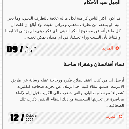
الجهل سيد الأحكام
قد أكون اكثر الناس كراهية لكل ما له علاقة بالتطرف الديني، وما يجر
اليه، او يتبعه، من تطرف مذهبي وعرقي مقيت. ولا أبالغ ان قلت ان
كل ما قرأته عن موضوع الفكر الديني، اي فكر ديني، لم يزدني الا ايمانا
واقتناعا بأن السبب وراء تخلفنا، في اي ميدان يمكن تخيله ..
09 /
October 
المزيد
2004
نساء أفغانستان وشقراء صاحبنا
أرسل لي من كنت اعتقد بصلاح فكره ورجاحة عقله رسالة عن طريق
الانترنت، ضمنها مقالا كتبه احد الزملاء عن تجربة صحافية انكليزية
'شقراء' مع نظام طالبان، والتي حضرت الى الكويت قبل ايام لإلقاء
محاضرة عن تجربتها الشخصية مع ذلك النظام الحقير. ذكرت تلك
الصحافية ..
12 /
October 
المزيد
2004