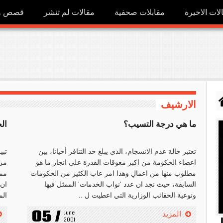
لات الاخيرة
مقابلات صحفية
مقالات لم تنشر
قصص ور
الارشيف
ما هي درجة التسيب؟
ال
تعتبر حالة عدم الانسجام، الذي يبلغ حد التنافر أحيانا، بين
تبي
اعضاء الحكومة من اكبر معوقات القدرة على انجاز ما هو
مزا
مطلوب منها من اعمالِ وهذا امر عاب الكثير من الحكومات
ممل
السابقة، حيث نجد ان عدد 'نواب الخدمات' الممثل فيها
ان 
ونوعية الحقائب الوزارية التي اعطيت ل ..
الم
05 /
June 
المزيد
h
2001