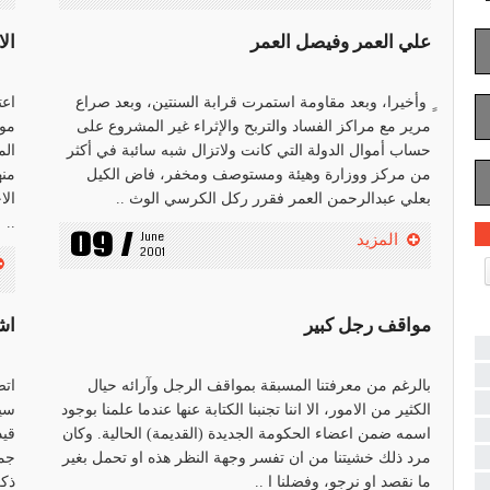
علي العمر وفيصل العمر
الا
ِِ وأخيرا، وبعد مقاومة استمرت قرابة السنتين، وبعد صراع
اعت
مرير مع مراكز الفساد والتربح والإثراء غير المشروع على
موظ
حساب أموال الدولة التي كانت ولاتزال شبه سائبة في أكثر
الم
من مركز ووزارة وهيئة ومستوصف ومخفر، فاض الكيل
منه
بعلي عبدالرحمن العمر فقرر ركل الكرسي الوث ..
الا
..
09 /
June 
المزيد
2001
مواقف رجل كبير
اش
بالرغم من معرفتنا المسبقة بمواقف الرجل وآرائه حيال
اتص
الكثير من الامور، الا اننا تجنبنا الكتابة عنها عندما علمنا بوجود
سيا
اسمه ضمن اعضاء الحكومة الجديدة (القديمة) الحالية. وكان
قيد
مرد ذلك خشيتنا من ان تفسر وجهة النظر هذه او تحمل بغير
جمل
ما نقصد او نرجو، وفضلنا ا ..
ذكر