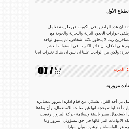
نطباع الأول
قد ان عدد الراضين في الكويت عن طريقة تعامل
في جوازات الحدود البرية والبحرية والجوية مع
سافرين ربما لا يتجاوز ثلاثة اشخاص، لم يسبق لواحد
م على الاقل، ان غادر الكويت في السنوات العشر
خيرة! ولكن من الواجب علينا ان نبين ان هناك تغيرات ايجا
07 /
June 
المزيد
2001
ادة مرورية
ل بي أحد القراء يشتكي من قيام ادارة المرور بمصادرة
رة أحد ابنائه بحجة انها غير صالحة للاستعمال، وأن بقاءها
 الاستعمال مضر بالبيئة وبسلامة حركة المرور. رفضت
ة الاتهامات التي قالها في حق مسؤولي المرور وما
ه عن الواسطة والرشوة، وبأن سيارا ..