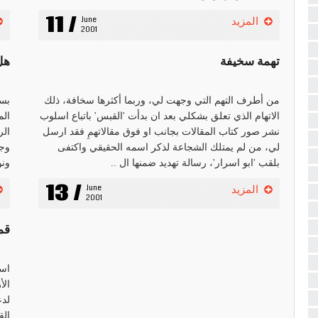
11 /
June 
المزيد
2001
تهمة سخيفة
هل 
من أطرف التهم التي وجهت لي، وربما أكثرها سخافة، ذلك
بسب
الاتهام الذي تعلق بشكلي بعد ان بدأت 'القبس' باتباع اسلوب
الم
نشر صور كتاب المقالات بجانب او فوق مقالاتهمِ فقد ارسل
الر
لي، من لم يمتلك الشجاعة لذكر اسمه الحقيقي واكتفى
وجد
بلقب 'ابو اسرار'، رسالة تهديد ضمنها ال ..
ونو
13 /
June 
المزيد
2001
قم
است
الأ
لدع
الق