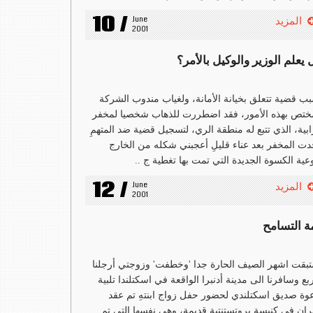
10 /
June 
المزيد
2001
يعلم الوزير والوكيل بالأمر؟
ب قضية تتعلق بخيانة الأمانة، ولغياب مندوب الشركة
ختص بهذه الأمور، فقد اضطررت للذهاب شخصيا لمخفر
ابية، الذي تتبع له منطقة الري، لتسجيل قضية ضد المتهمِ
ت المخفر بعد عناء قليلِ أعجبني شكله من الخارج
عية الكسوة الجديدة التي تمت بها تغطية ج ..
12 /
June 
المزيد
2001
ة التسامح
بقت اشهر الصيف الحارة جدا 'وخطفت' وزوجتي أرجلنا
ربع وسافرنا الى مدينة أدنبرا الواقعة في اسكتلندا تلبية
وة صديق اسكتلندي لحضور حفل زواج ابنتهِ تم عقد
ران في كنيسة بروتستنتية قديمة، وهي نفسها التي تم