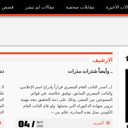
لات الاخيرة
مقابلات صحفية
مقالات لم تنشر
قصص ور
الارشيف
.. وأيضاً شذرات مذرات
دشت
1ــ أصدر النائب العام المصري قراراً بإدراج اسم الإعلامي،
لا 
والنائب المصري السابق، توفيق عكاشة، في قوائم
تلح
الممنوعين من السفر، وذلك على ذمة التحقيق معه بتهمة
الس
تزوير شهادة الدكتوراه التي يحملها. ولو قام النائب العام
الس
الكويتي بمثل هذه المبادرة، فكم من « ..
الت
04 /
April 
المزيد
h
2016