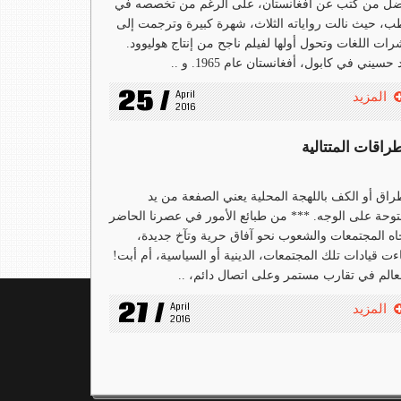
ضل من كتب عن أفغانستان، على الرغم من تخصصه في
ب، حيث نالت رواياته الثلاث، شهرة كبيرة وترجمت إلى
ات اللغات وتحول أولها لفيلم ناجح من إنتاج هوليوود.
 حسيني في كابول، أفغانستان عام 1965. و ..
25 /
April 
المزيد
2016
راقات المتتالية
راق أو الكف باللهجة المحلية يعني الصفعة من يد
وحة على الوجه. *** من طبائع الأمور في عصرنا الحاضر
اه المجتمعات والشعوب نحو آفاق حرية وتآخ جديدة،
ت قيادات تلك المجتمعات، الدينية أو السياسية، أم أبت!
عالم في تقارب مستمر وعلى اتصال دائم، ..
27 /
April 
المزيد
2016