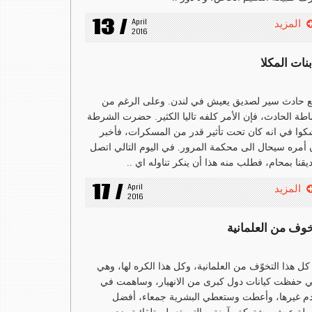
13 /
April 
المزيد
2016
بنات المكلا
 حادث سير لصديق يعيش في لندن. وعلى الرغم من
طة الحادث، فإن الأمر كلفه تاليا الكثير. حضرت الشرطة
وا في انه كان تحت تأثير قدر من المسكرات، فأخبر
 أمره سيحال الى محكمة المرور. في اليوم التالي اتصل
قنا بمحام، فطلب منه هذا أن ينكر تناوله اي ..
17 /
April 
المزيد
2016
خوف من العلمانية
َ كل هذا التخوّف من العلمانية، وكل هذا الكره لها، وهي
ي حفظت كيانات دول كبرى من الانهيار، وساهمت في
م غيرها، وأعطت وستعطي البشرية جمعاء، أفضل