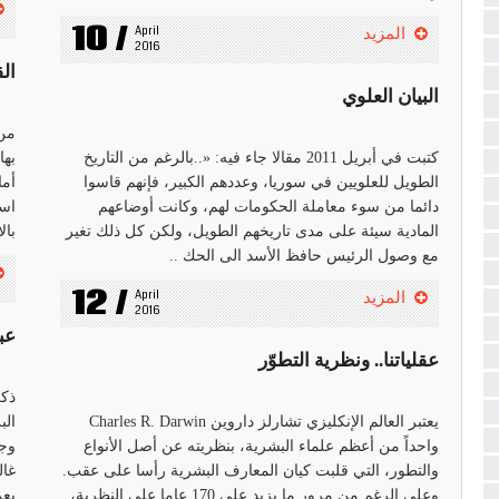
10 /
April 
المزيد
2016
ال
البيان العلوي
من 
كتبت في أبريل 2011 مقالا جاء فيه: «..بالرغم من التاريخ
الطويل للعلويين في سوريا، وعددهم الكبير، فإنهم قاسوا
أما
دائما من سوء معاملة الحكومات لهم، وكانت أوضاعهم
اسم
المادية سيئة على مدى تاريخهم الطويل، ولكن كل ذلك تغير
بال
مع وصول الرئيس حافظ الأسد الى الحك ..
12 /
April 
المزيد
2016
عبد
عقلياتنا.. ونظرية التطوّر
ذكر
يعتبر العالم الإنكليزي تشارلز داروين Charles R. Darwin
الب
واحداً من أعظم علماء البشرية، بنظريته عن أصل الأنواع
وجا
والتطور، التي قلبت كيان المعارف البشرية رأسا على عقب.
غال
وعلى الرغم من مرور ما يزيد على 170 عاما على النظرية،
يعر