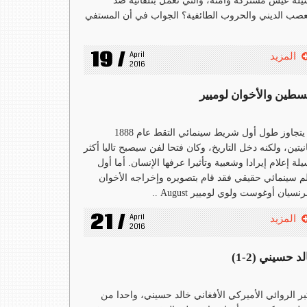
لة عيش مشتركة وآمنة، والتي تعمل بتلقائية ضد
عصب الديني والحروب الطائفية؟ الجواب في أن المستفي
19 /
April 
المزيد
2016
سطين والأخوان لوميير
لم يتجاوز طول أول شريط سينمائي التقط عام 1888
انيتين، ولكنه دخل التاريخ، وكان فتحا لفن سيصبح تاليا أكثر
لة إعلام إيرادا وشعبية وتأثيرا عرفها الإنسان. أما أول
م سينمائي حقيقي فقد قام بتصويره وإخراجه الأخوان
رنسيان أوغوست ولوي لوميير August ..
21 /
April 
المزيد
2016
د حسيني (2-1)
بر الروائي الأميركي الأفغاني خالد حسيني، واحدا من