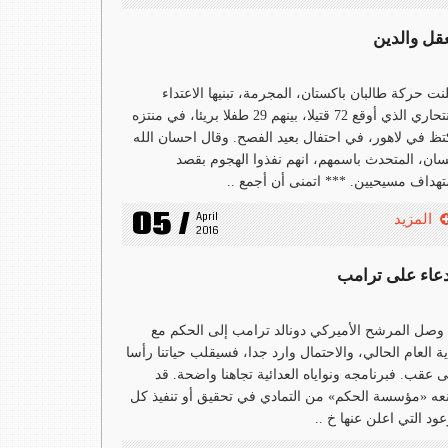
عقل والدين
نت حركة طالبان باكستان، المجرمة، تبنيها الاعتداء
الانتحاري الذي أوقع 72 قتيلا، بينهم 29 طفلا بريئا، في منتزه
ظ في لاهور، في احتفال بعيد الفصح. وقال احسان الله
ان، المتحدث باسمهم، انهم نفذوا الهجوم بقصد
هداف مسيحيين. *** اتمنى أن أجمع ..
05 /
April 
المزيد
2016
دعاء على ترامب
وصل المرشح الأميركي دونالد ترامب إلى الحكم مع
ية العام الحالي، والاحتمال وارد جدا، فسيقلب حياتنا رأسا
 عقب. فبرنامجه ونواياه العدائية تجاهنا واضحة. قد
عه «مؤسسة الحكم» من التمادي في تحقيق أو تنفيذ كل
عود التي اعلن عنها خ ..