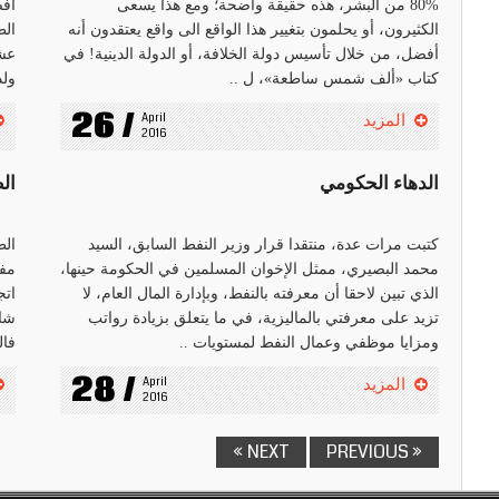
%80 من البشر، هذه حقيقة واضحة؛ ومع هذا يسعى
أف
الكثيرون، أو يحلمون بتغيير هذا الواقع الى واقع يعتقدون أنه
الط
أفضل، من خلال تأسيس دولة الخلافة، أو الدولة الدينية! في
عشر
كتاب «ألف شمس ساطعة»، ل ..
ولد
26 /
April 
المزيد
2016
الدهاء الحكومي
الط
كتبت مرات عدة، منتقدا قرار وزير النفط السابق، السيد
الط
محمد البصيري، ممثل الإخوان المسلمين في الحكومة حينها،
مفت
الذي تبين لاحقا أن معرفته بالنفط، وبإدارة المال العام، لا
اتج
تزيد على معرفتي بالماليزية، في ما يتعلق بزيادة رواتب
شاء
ومزايا موظفي وعمال النفط لمستويات ..
فال
28 /
April 
المزيد
2016
NEXT »
« PREVIOUS