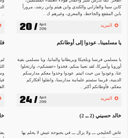
الفخر. كما تدرّس سير وأعمال هؤلاء العلماء المسلمين،
وسي
كابن سينا والفارابي والكندي وابن هيثم وابن رشد، مروراً
الت
بابن المقفع والجاحظ، والمعري، وغيرهم ك ..
..
20 /
April 
المزيد
2016
يا مسلمينا.. عودوا إلى أوطانكم
فل
يا مسلمي فرنسا وبلجيكا وبريطانيا والمانيا، ويا مسلمي بقية
أوروبا وأميركا، لقد تعبنا منكم، فخذوا «عفشكم»، وارتحلوا
الث
عنا، وعودوا من حيث اتيتم. عودوا وخذوا معكم مدارسكم
وسي
الدينية، فربما سئمتم علمانية مدارسنا، وانقلوا أفكاركم
فيل
معكم، فأوطانكم أكثر ..
الف
24 /
April 
المزيد
2016
خالد حسيني (2 ــ 2)
خال
عاش الخليجي ـــ ولا يزال ـــ في بحبوحة عيش لا يحلم بها
يعت