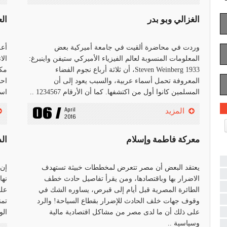
الغزالي وبو بدر
ال
وردت في محاضرة ألقيت في جامعة أميركية بعض
أعل
المعلومات المنسوبة لعالم الفيزياء الأميركي ستيفن واينبرغ:
Steven Weinberg 1933، أن ثلاثة أرباع نجوم الفضاء
مكت
المعروفة تحمل أسماء عربية، والسبب يعود إلى أن
احس
المسلمين كانوا أول من اكتشفها. كما أن الأرقام 1234567 ..
است
06 /
April 
المزيد
2016
معركة فاطمة وإسلام
ال
يعتقد البعض أن مصر تتعرض لمخططات خبيثة تستهدف
إن 
الاضرار بها وباقتصادها، ومن يقرأ تفاصيل حادث خطف
نها
الطائرة المصرية قبل أيام إلى قبرص، يساوره الشك في
على
وقوف جهات خلف الحادث للإضرار بقطاع السياحة! والرد
تمن
على ذلك أن ما لدى مصر من مشاكل اقتصادية مالية
الو
وسياسية ..