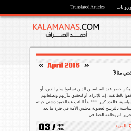
Translated Articles
وايات
   »
April 2016
«    
ي مثالاً
يمكن حصر عدد السياسيين الذين تسلقوا سلم الدين، أو
ّفوا بالطائفية، إما للإثراء، أو لتحقيق مآربهم وتطلعاتهم
ياسية، فالعدد كبير. *** بدأ النائب عبدالحميد دشتي حياته
ياسية بالترشح لعضوية مجلس الأمة في فترة ما بعد
حرير. لم يحالفه الحظ في ..
03 /
April 
المزيد
2016