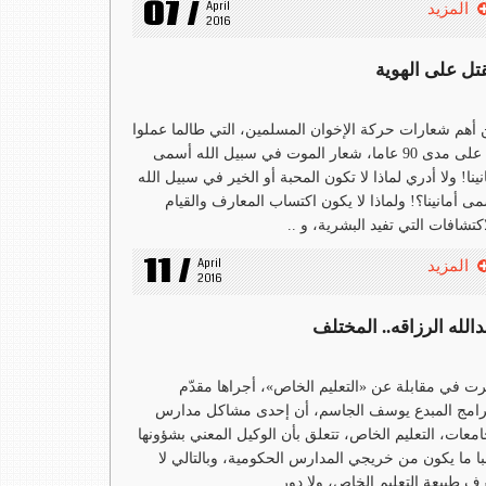
07 /
April 
المزيد
2016
قتل على الهوية
أهم شعارات حركة الإخوان المسلمين، التي طالما عملوا
بها على مدى 90 عاما، شعار الموت في سبيل الله أسمى
نينا! ولا أدري لماذا لا تكون المحبة أو الخير في سبيل الله
ى أمانينا؟! ولماذا لا يكون اكتساب المعارف والقيام
اكتشافات التي تفيد البشرية، و ..
11 /
April 
المزيد
2016
الله الرزاقه.. المختلف
ت في مقابلة عن «التعليم الخاص»، أجراها مقدّم
رامج المبدع يوسف الجاسم، أن إحدى مشاكل مدارس
معات، التعليم الخاص، تتعلق بأن الوكيل المعني بشؤونها
با ما يكون من خريجي المدارس الحكومية، وبالتالي لا
ف طبيعة التعليم الخاص، ولا دور ..