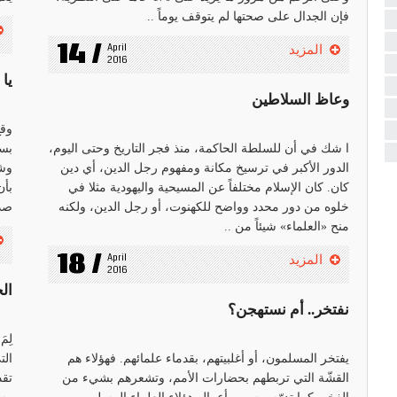
فإن الجدال على صحتها لم يتوقف يوماً ..
14 /
April 
المزيد
2016
يا 
وعاظ السلاطين
وقع
ا شك في أن للسلطة الحاكمة، منذ فجر التاريخ وحتى اليوم،
بسا
الدور الأكبر في ترسيخ مكانة ومفهوم رجل الدين، أي دين
وشك
كان. كان الإسلام مختلفاً عن المسيحية واليهودية مثلا في
بأن
خلوه من دور محدد وواضح للكهنوت، أو رجل الدين، ولكنه
صدي
منح «العلماء» شيئاً من ..
18 /
April 
المزيد
2016
ال
نفتخر.. أم نستهجن؟
لِم
يفتخر المسلمون، أو أغلبيتهم، بقدماء علمائهم. فهؤلاء هم
الت
القشّة التي تربطهم بحضارات الأمم، وتشعرهم بشيء من
تقد