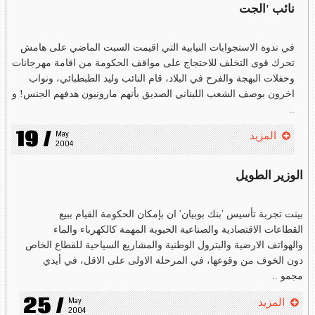
نائب 'الجت
في ندوة الاستجوابات النيابية التي اقيمت السبت الماضي على هامش
تحرك قوى التخلف للاحتجاج على مواقف الحكومة من اقامة مهرجانات
وحفلات البهجة والفرح في البلاد، قام النائب وليد الطبطبائي، ونواب
اخرون بوصف الشعب اللبناني الصديق بأنهم مارونيون هدفهم الجنس! و
..
19 /
May 
المزيد
2004
الوزير الطويل
بينت تجربة تأسيس 'بنك بوبيان' ان بإمكان الحكومة القيام ببيع
القطاعات الاقتصادية والصناعية الحيوية المهمة كالكهرباء والماء
والهواتف الارضية والبترول الوطنية والمشاريع السياحية للقطاع الخاص
دون الخوف من وقوعها، في المرحلة الاولى على الاقل، في أيدي
مجمو ..
25 /
May 
المزيد
2004