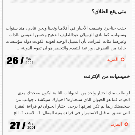
متى يقع الطلاق؟
جفت حناجرنا ونشفت الأحبار في أقلامنا وتعبنا ونحن ننادي، منذ سنوات
وسنوات، كما نادى الزميلان عبداللطيف الدعيج وحسن العيسى بالذات
وغيرهما مئات المرات، بأن السبيل الوحيد لعودة الكويت دولة مؤسسات
خالية من التطرف، وراعية للتقدم والتحضر هو ان تقوم الدولة، ..
26 /
May 
المزيد
2004
خميسيات من الإنترنت
لو طلب منك اختيار واحد من الحيوانات التالية ليكون بصحبتك مدى
الحياة، فما هو الحيوان الذي ستختاره؟ اختيارك سيكشف جوانب من
شخصيتك ربما لم تكن تعرفها! يرجى اختيار الحيوان ثم قراءة الفقرة
التي تتعلق به قبل الاستمرار في قراءة بقية المقال: 1- الاسد، 2- الح ..
27 /
May 
المزيد
2004