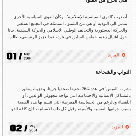
متى نخرج من القبو؟
أصدرت 'القوى السياسية الإسلامية' ـ وكأن القوى السياسية الأخرى
تنتمي الى البوذية أو هي من الشنتو ـ المتمثلة في التجمع السلفي
والحركة الدستورية والتحالف الوطني الاسلامي والحركة السلفية، بيانا
حول اغتيال زعيم حماس السابق في غزة، عبدالعزيز الرنتيسي، طالب
..
01 /
May 
المزيد
2004
النواب والشجاعة
نشرت 'القبس' في عدد 26/4 تحقيقا صحفيا جريئا، وحزينا، يتعلق
بالمشاكل الانسانية والاجتماعية التي تواجه مجهولي الوالدين، أو
اللقطاءِ وبالرغم من الحساسية المفرطة التي تتسم بها هذه القضية
بسبب جوانبها النفسية والأمنية، وقبل كل ذلك الانسانية، فإن كافة الدو
..
02 /
May 
المزيد
2004