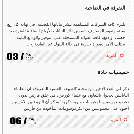
التفرقة في الضاحية
تلتزم كافة الشركات المساهمة بنشر بياناتها الفصلية، في نهاية كل ربع
سنة، وتقوم المصارف بتضمين تلك البيانات الأرباح الصافية للفترة بعد
خصم، او دفع، كافة الفوائد المستحقة على التوفير والودائع الثابتة.
يختلف الأمر بصورة جذرية في حالة البنوك غير العادية ح ..
03 /
May 
المزيد
2004
خميسيات جادة
ذكر في العدد الاخير من مجلة 'الطبيعة' العلمية المعروفة ان العلماء
اليابانيين نجحوا، بالتعاون مع علماء كوريين، في خلق فأرتين بدون
تخصيب بويضتيهما بحيوانات منوية ذكرية! وذكر أن البويضتين الانثويتين
احتوتا على مجموعتين من الكرموسومات المأخوذة من فأرتين ..
06 /
May 
المزيد
2004