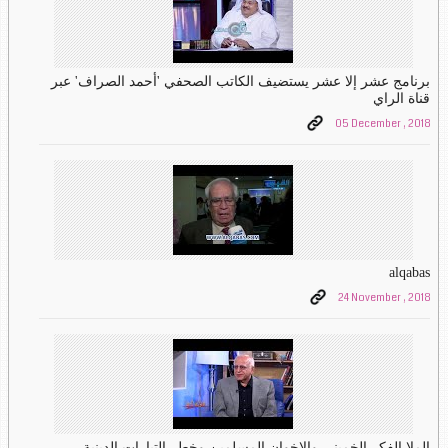
برنامج عشر إلا عشر يستضيف الكاتب الصحفي 'أحمد الصراف' عبر
قناة الراي
05 December , 2018
alqabas
24 November , 2018
الملا الفكر الخميني والإخوان المسلمين وخطر التيارات الدينية